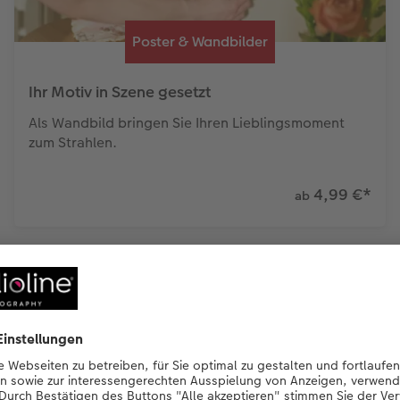
Poster & Wandbilder
Ihr Motiv in Szene gesetzt
Als Wandbild bringen Sie Ihren Lieblingsmoment
zum Strahlen.
4,99 €
*
ab