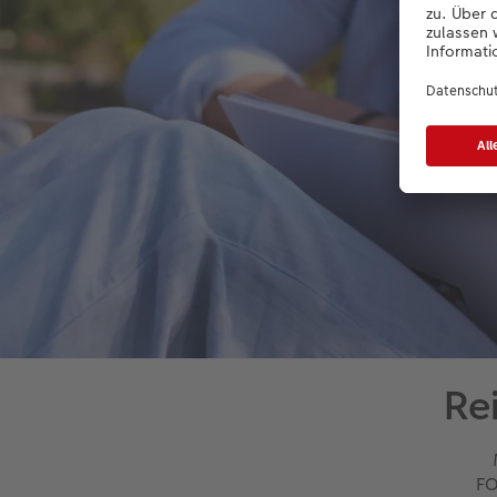
Re
FO