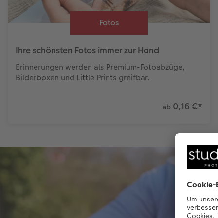
Fotos
Ihre schönsten Fotos immer zur Hand
Erinnerungen werden als Premium-Fotoabzüge,
Bilderboxen und Little Prints greifbar.
0,16 €
*
ab