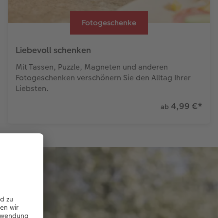
Fotogeschenke
Liebevoll schenken
Mit Tassen, Puzzle, Magneten und anderen
Fotogeschenken verschönern Sie den Alltag Ihrer
Liebsten.
4,99 €
*
ab