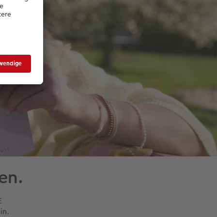
en.
E
in.