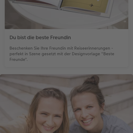
Anleitungen & Hilfe
im Wunschformat
Digitale Grußkarte
Neuheiten
Neuheiten
Inspiration
Neuheiten
CEWE myPhotos
Du bist die beste Freundin
Neuheiten
Extras
Neuheiten
Beschenken Sie Ihre Freundin mit Reiseerinnerungen -
perfekt in Szene gesetzt mit der Designvorlage "Beste
Freunde".