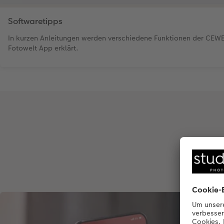
Softwaretipps
In kurzen Anleitungen werden verschiedene Funktionen der CEW
Fotowelt App erklärt.
So 