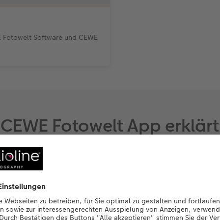
E Fotowelt Software und CEWE
CEWE Fotowelt App erklärt
einfach geht die mobile Gestaltung in der