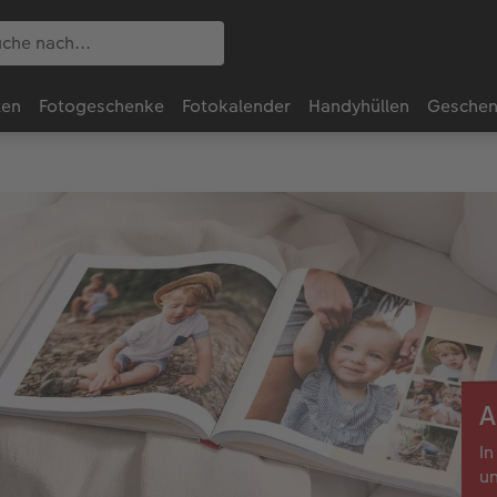
ten
Fotogeschenke
Fotokalender
Handyhüllen
Geschen
A
In
un