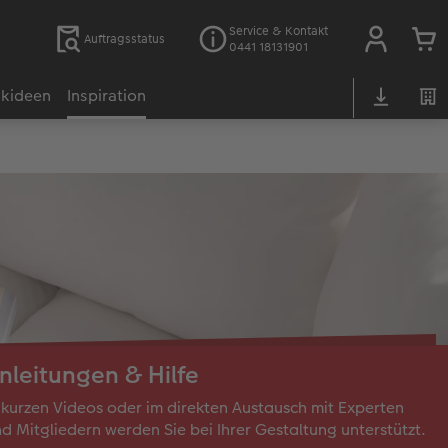
Service & Kontakt
Auftragsstatus
0441 18131901
kideen
Inspiration
nleitungen & Hilfe
 kurzen Videos oder im direkten Austausch mit Experten
d Mitgliedern werden Sie bei Ihrer Gestaltung unterstützt.