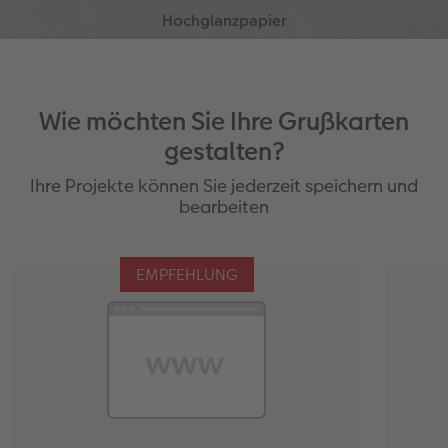
Recyclingpapier
Matte, sanfte Farben
wertige UV-Lackierung der Außenseiten
Wasserbasierter Digitaldruck
Besonders elegante Anmutung
strahlende Farbbrillanz
schützt vor Schmutz und Feuchtigkeit
Wie möchten Sie Ihre Grußkarten
gestalten?
Ihre Projekte können Sie jederzeit speichern und
bearbeiten
EMPFEHLUNG