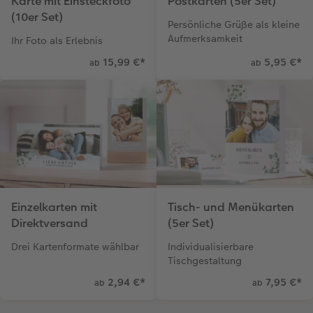
Karte mit Einsteckfoto
Postkarten (5er Set)
(10er Set)
Persönliche Grüße als kleine
Aufmerksamkeit
Ihr Foto als Erlebnis
15,99 €
*
5,95 €
*
ab
ab
Einzelkarten mit
Tisch- und Menükarten
Direktversand
(5er Set)
Drei Kartenformate wählbar
Individualisierbare
Tischgestaltung
2,94 €
*
7,95 €
*
ab
ab