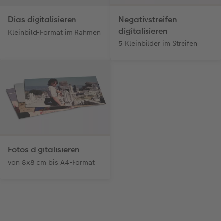
Dias digitalisieren
Negativstreifen
Anleitungen & Hilfe
im Wunschformat
Digitale Grußkarte
Neuheiten
digitalisieren
Kleinbild-Format im Rahmen
Inspiration
Neuheiten
CEWE myPhotos
5 Kleinbilder im Streifen
Neuheiten
Extras
Neuheiten
Fotos digitalisieren
von 8x8 cm bis A4-Format