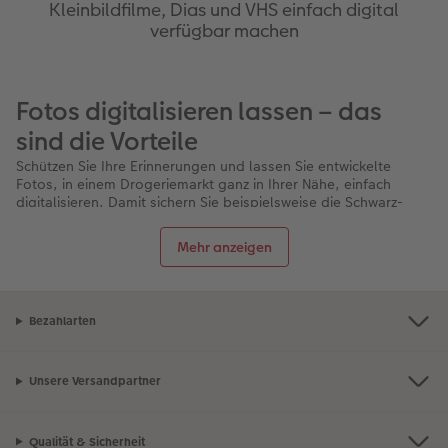
Kleinbildfilme, Dias und VHS einfach digital
verfügbar machen
Fotos digitalisieren lassen – das
sind die Vorteile
Schützen Sie Ihre Erinnerungen und lassen Sie entwickelte
Fotos, in einem Drogeriemarkt ganz in Ihrer Nähe, einfach
digitalisieren. Damit sichern Sie beispielsweise die Schwarz-
Weiß-Fotos von der Hochzeit Ihrer Großeltern oder die Bilder
vom Nachwuchs, die mit einer Sofortbildkamera gemacht
Mehr anzeigen
wurden. Sind die Fotos in digitaler Form auf einer Festplatte
oder in einer Cloud gespeichert, bewahren sie nicht nur ihre
Qualität, sondern können weder beschädigt noch
verlorengehen. Außerdem ist es dann sehr einfach, die Fotos
Bezahlarten
über Social Media zu teilen und sie jederzeit neu ausdrucken zu
lassen.
Physische Bilder digitalisieren: So
Unsere Versandpartner
einfach geht es
Wählen Sie als erstes einen Handelspartner aus, über den Sie
Qualität & Sicherheit