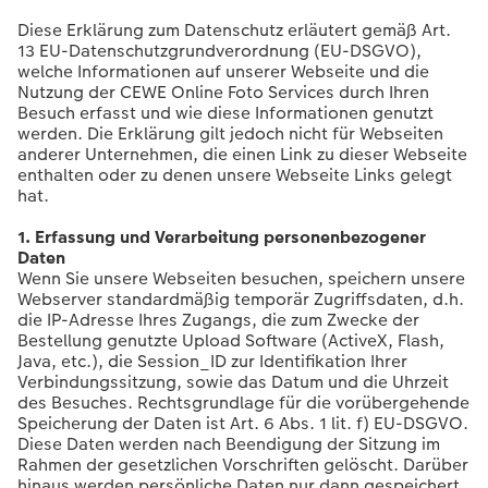
en
Jahrbuch gestalten
Bilderboxen
Photo Streetmap Poster
Dankeskarten Kommunion
Textilien
Wandkalender mit Design
Max Case
nachhaltiger Schenken
Liebe schenken
Diese Erklärung zum Datenschutz erläutert gemäß Art.
13 EU-Datenschutzgrundverordnung (EU-DSGVO),
CEWE FOTOBUCH Kids
Premium Poster
Acrylglas
Dankeskarten
Schule & Büro
NEU: Wandkalender Fineline
Smartflip
Danke sagen
Fototipps
welche Informationen auf unserer Webseite und die
Nutzung der CEWE Online Foto Services durch Ihren
Besuch erfasst und wie diese Informationen genutzt
Panoramaseite
Fotosticker
Alu-Dibond
Urlaubsgrüße
Foto-Geschenkbox
Kalender-Kundenbeispiele
PopGrip
Liebe schenken
Gestaltungsideen
 & App
werden. Die Erklärung gilt jedoch nicht für Webseiten
anderer Unternehmen, die einen Link zu dieser Webseite
Schuber
Fotosets
Foto auf Holz
Weitere Anlässe
Art Prints
Neuheiten
Cardholder
Geburtstagsgeschenke
Anleitungen und Hilfe
enthalten oder zu denen unsere Webseite Links gelegt
ine
hat.
Designvorlagen
Fotos digitalisieren
Hartschaum
Papierqualitäten
Handyhüllen
Extras
CEWE myPhotos
Inspiration
Hochzeit
1. Erfassung und Verarbeitung personenbezogener
Daten
Foto-Kochbuch
CEWE myPhotos
Gallery Print
Klappkarten
Faber-Castell
CEWE myPhotos
Neuheiten
Kundenbeispiele
Baby
Wenn Sie unsere Webseiten besuchen, speichern unsere
Webserver standardmäßig temporär Zugriffsdaten, d.h.
die IP-Adresse Ihres Zugangs, die zum Zwecke der
Kundenbeispiele
Neuheiten
hexxas
Fotokarten
Haustierwelt
Familie
Bestellung genutzte Upload Software (ActiveX, Flash,
Java, etc.), die Session_ID zur Identifikation Ihrer
Webinare
Extras
Willkommensschild
Postkarten
Geschenkideen
Geburtstag
Verbindungssitzung, sowie das Datum und die Uhrzeit
des Besuches. Rechtsgrundlage für die vorübergehende
Speicherung der Daten ist Art. 6 Abs. 1 lit. f) EU-DSGVO.
CEWE myPhotos
Wandgestaltung
Karte mit Einsteckfoto
Kundenbeispiele
Fotowettbewerbe
Diese Daten werden nach Beendigung der Sitzung im
Rahmen der gesetzlichen Vorschriften gelöscht. Darüber
Gestaltungsideen
Mehrteiler
Einzelkarten
CEWE myPhotos
Faszination Fotografie
hinaus werden persönliche Daten nur dann gespeichert,