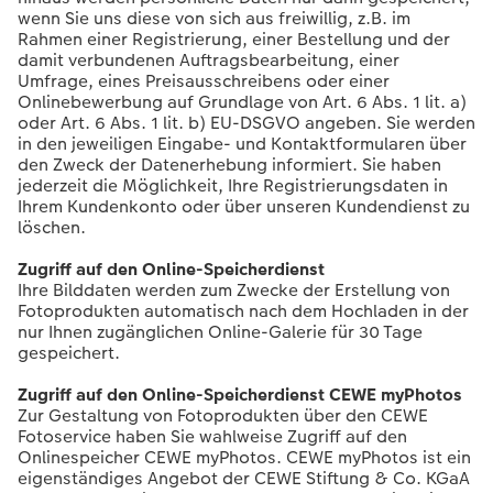
wenn Sie uns diese von sich aus freiwillig, z.B. im
Rahmen einer Registrierung, einer Bestellung und der
Anleitungen & Hilfe
im Wunschformat
Digitale Grußkarte
Neuheiten
Neuheiten
damit verbundenen Auftragsbearbeitung, einer
Umfrage, eines Preisausschreibens oder einer
Inspiration
Neuheiten
CEWE myPhotos
Onlinebewerbung auf Grundlage von Art. 6 Abs. 1 lit. a)
oder Art. 6 Abs. 1 lit. b) EU-DSGVO angeben. Sie werden
in den jeweiligen Eingabe- und Kontaktformularen über
Neuheiten
Extras
Neuheiten
den Zweck der Datenerhebung informiert. Sie haben
jederzeit die Möglichkeit, Ihre Registrierungsdaten in
Ihrem Kundenkonto oder über unseren Kundendienst zu
löschen.
Zugriff auf den Online-Speicherdienst
Ihre Bilddaten werden zum Zwecke der Erstellung von
Fotoprodukten automatisch nach dem Hochladen in der
nur Ihnen zugänglichen Online-Galerie für 30 Tage
gespeichert.
Zugriff auf den Online-Speicherdienst CEWE myPhotos
Zur Gestaltung von Fotoprodukten über den CEWE
Fotoservice haben Sie wahlweise Zugriff auf den
Onlinespeicher CEWE myPhotos. CEWE myPhotos ist ein
eigenständiges Angebot der CEWE Stiftung & Co. KGaA