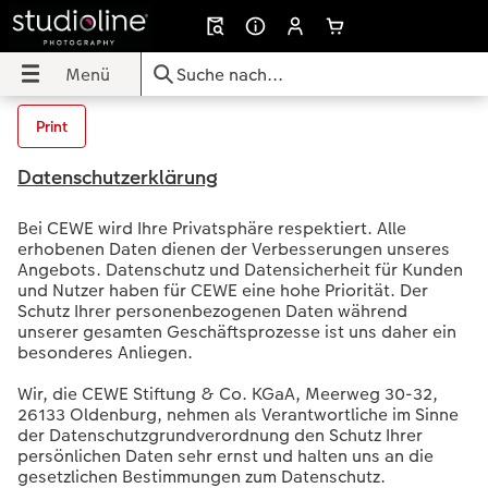
Menü
Menü
CEWE FOTOBUCH
Fotos
Poster & Wandbilder
Grußkarten
Fotogeschenke
Fotokalender
Handyhüllen
Geschenkideen
Inspiration
Print
UCH
Datenschutzerklärung
Übersicht
Übersicht
Übersicht
Übersicht
Übersicht
Übersicht
Übersicht
Übersicht
Übersicht
Bei CEWE wird Ihre Privatsphäre respektiert. Alle
dbilder
Formate
Fotoabzüge
Fotoleinwand
Einladungskarten
Fototassen & Trinkgefäße
Wandkalender
iPhone Hüllen
für ihn
Reisefotobuch gestalten
erhobenen Daten dienen der Verbesserungen unseres
Angebots. Datenschutz und Datensicherheit für Kunden
Papiere
Foto im Rahmen
Premium Poster
Geburtstagskarten
Fotospiele
Tischkalender
Samsung Hüllen
für sie
Jahrbuch gestalten
und Nutzer haben für CEWE eine hohe Priorität. Der
Schutz Ihrer personenbezogenen Daten während
unserer gesamten Geschäftsprozesse ist uns daher ein
ke
Einbände
Art Prints
Posterleiste
Hochzeitskarten
Fotopuzzle
Terminkalender
Google Hüllen
für Freundinnen
Kundenbeispiele
besonderes Anliegen.
Veredelung
Little Prints
Rahmen
Babykarten
Dekoration
Taschenkalender
Essential Case
für Großeltern
Danke sagen
Wir, die CEWE Stiftung & Co. KGaA, Meerweg 30-32,
26133 Oldenburg, nehmen als Verantwortliche im Sinne
der Datenschutzgrundverordnung den Schutz Ihrer
Reisefotobuch gestalten
Nature Prints
Fotocollage
Dankeskarten Konfirmation
Fotomagnete
Papierqualitäten
Advanced Case
für Kinder
Wandgestaltung
persönlichen Daten sehr ernst und halten uns an die
gesetzlichen Bestimmungen zum Datenschutz.