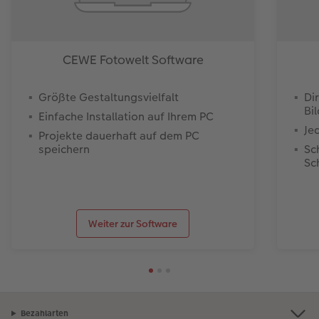
CEWE Fotowelt Software
Größte Gestaltungsvielfalt
Di
Bi
Einfache Installation auf Ihrem PC
Je
Projekte dauerhaft auf dem PC
speichern
Sc
Sc
Weiter zur Software
Bezahlarten