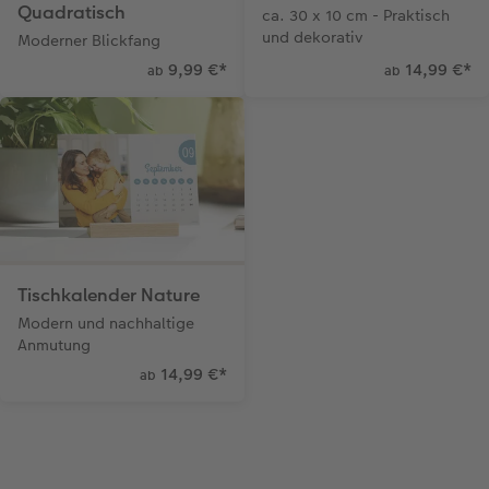
Quadratisch
ca. 30 x 10 cm - Praktisch
und dekorativ
Moderner Blickfang
Anleitungen & Hilfe
im Wunschformat
Digitale Grußkarte
Neuheiten
Neuheiten
9,99 €
*
14,99 €
*
ab
ab
Inspiration
Neuheiten
CEWE myPhotos
Neuheiten
Extras
Neuheiten
Tischkalender Nature
Modern und nachhaltige
Anmutung
14,99 €
*
ab