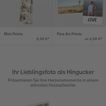
Anleitungen & Hilfe
im Wunschformat
Digitale Grußkarte
Neuheiten
Neuheiten
Inspiration
Neuheiten
CEWE myPhotos
Neuheiten
Extras
Neuheiten
Mini Prints
Fine Art Prints
9,99 €
*
4,99 €
*
ab
Ihr Lieblingsfoto als Hingucker
Präsentieren Sie Ihre Herzensmomente in einem
stilvollen Holzaufsteller