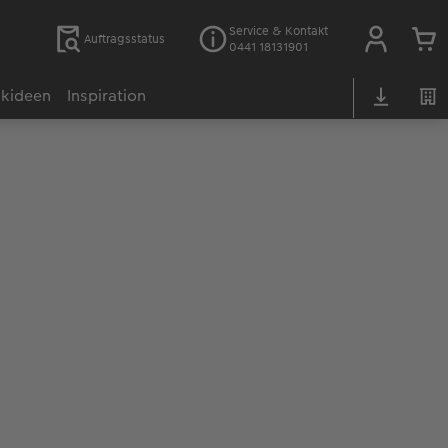
Service & Kontakt
Auftragsstatus
0441 18131901
kideen
Inspiration