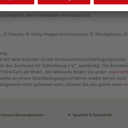
er Kontrolle übernehmen wir keine Haftung für die Inhalte exte
usschließlich deren Betreiber verantwortlich.
 © Fotolia; © Getty Images International; © iStockphoto; 
ung:
en mit dem Anbieter ist die Verbraucherstreitbeilegungsstelle
e des Zentrums für Schlichtung e.V.“, zuständig. Die Streitbei
 77694 Kehl am Rhein, die Webseite finden Sie unter:
www.verb
lnahme an einem Streitbeilegungsverfahren weder bereit noch v
 Angebote nicht zufrieden sein, können Sie uns gerne unter
i
Unsere Versandpartner
Qualität & Sicherheit