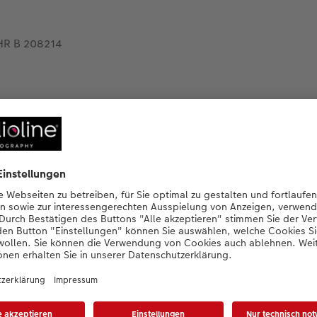
HR B 208214
tsführende und vertretungsberechtigte Gesellschafterin:
ung, Sitz: Oldenburg;
chtsfähigen Stiftungen des bürgerlichen Rechts des Amtes für
Ems Nummer 15(034).
, Patrick Berkhouwer, Dr. Reiner Fageth, Carsten Heitkamp, 
)
t nach § 18 Abs. 2 MStV: