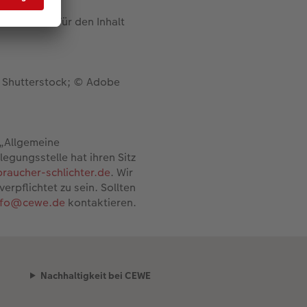
rner Links. Für den Inhalt
© Shutterstock; © Adobe
 „Allgemeine
legungsstelle hat ihren Sitz
raucher-schlichter.de
. Wir
erpflichtet zu sein. Sollten
nfo@cewe.de
kontaktieren.
Nachhaltigkeit bei CEWE