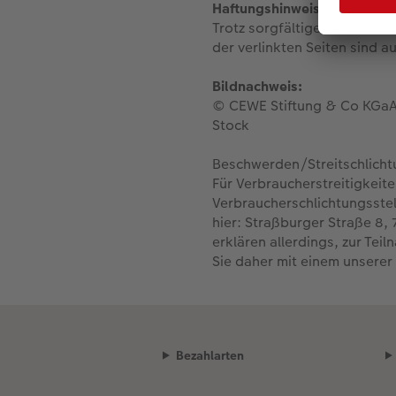
Haftungshinweis:
Trotz sorgfältiger inhaltlich
der verlinkten Seiten sind a
Bildnachweis:
© CEWE Stiftung & Co KGaA;
Stock
Beschwerden/Streitschlicht
Für Verbraucherstreitigkeit
Verbraucherschlichtungsstell
hier: Straßburger Straße 8,
erklären allerdings, zur Tei
Sie daher mit einem unserer
Bezahlarten