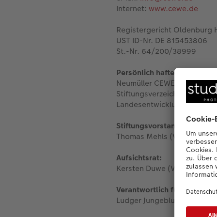
Internet:
www.cewe.de
Registergericht Oldenburg 
UST ID-Nr. DE 815453806
St.-Nr. 64/200/38999
Persönlich haftende geschäf
Neumüller CEWE COLOR Stift
Stiftungsverzeichnis der re
Landesentwicklung Weser-
Stiftungsvorstand:
Thomas Mehls (Vorsitzender)
Aufsichtsrat:
Kersten Duwe (Vorsitzender
Verantwortlich für den Inhal
Ludger Jungeblut