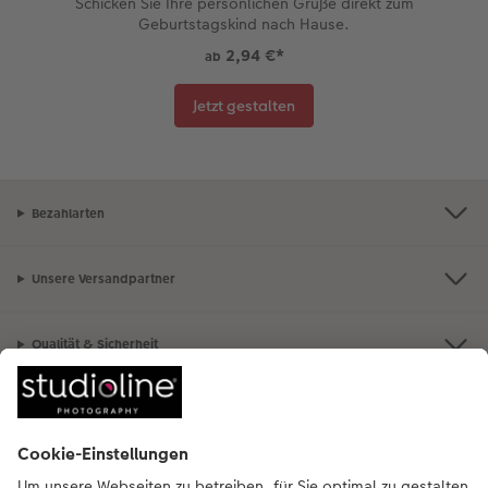
Schicken Sie Ihre persönlichen Grüße direkt zum
Geburtstagskind nach Hause.
2,94 €
*
ab
Jetzt gestalten
Bezahlarten
Unsere Versandpartner
Qualität & Sicherheit
Nachhaltigkeit bei CEWE
Mein Fotoservice