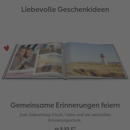
Liebevolle Geschenkideen
Anleitungen & Hilfe
im Wunschformat
Digitale Grußkarte
Neuheiten
Neuheiten
Inspiration
Neuheiten
CEWE myPhotos
Neuheiten
Extras
Neuheiten
Gemeinsame Erinnerungen feiern
Zum Geburtstag Glück, Liebe und ein wertvolles
Erinnerungsstück.
9,95 €
*
ab