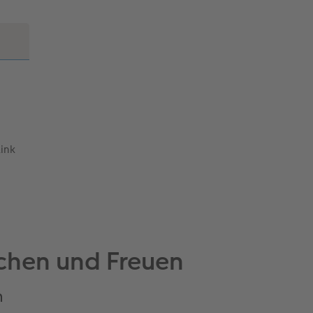
Link
chen und Freuen
n