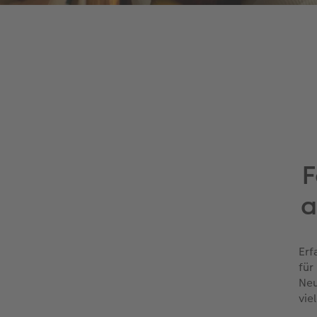
F
a
Erf
für
Neu
vie