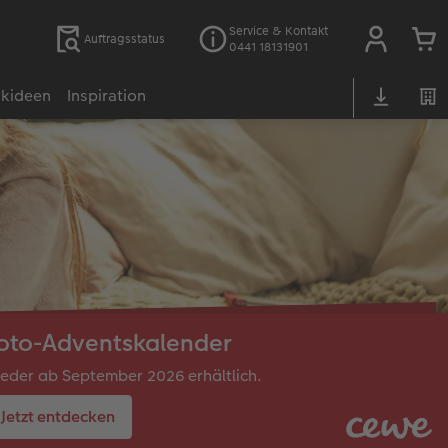
Service & Kontakt
Auftragsstatus
0441 18131901
kideen
Inspiration
oto-Adventskalender
eder ab September 2026 erhältlich.
Jetzt entdecken