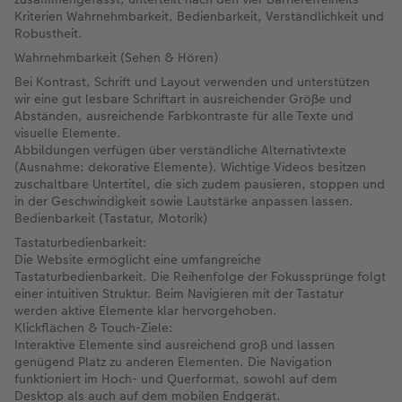
Kriterien Wahrnehmbarkeit, Bedienbarkeit, Verständlichkeit und
Robustheit.
Anleitungen & Hilfe
im Wunschformat
Digitale Grußkarte
Neuheiten
Neuheiten
Wahrnehmbarkeit (Sehen & Hören)
Inspiration
Neuheiten
CEWE myPhotos
Bei Kontrast, Schrift und Layout verwenden und unterstützen
wir eine gut lesbare Schriftart in ausreichender Größe und
Abständen, ausreichende Farbkontraste für alle Texte und
Neuheiten
Extras
Neuheiten
visuelle Elemente.
Abbildungen verfügen über verständliche Alternativtexte
(Ausnahme: dekorative Elemente). Wichtige Videos besitzen
zuschaltbare Untertitel, die sich zudem pausieren, stoppen und
in der Geschwindigkeit sowie Lautstärke anpassen lassen.
Bedienbarkeit (Tastatur, Motorik)
Tastaturbedienbarkeit:
Die Website ermöglicht eine umfangreiche
Tastaturbedienbarkeit. Die Reihenfolge der Fokussprünge folgt
einer intuitiven Struktur. Beim Navigieren mit der Tastatur
werden aktive Elemente klar hervorgehoben.
Klickflächen & Touch-Ziele:
Interaktive Elemente sind ausreichend groß und lassen
genügend Platz zu anderen Elementen. Die Navigation
funktioniert im Hoch- und Querformat, sowohl auf dem
Desktop als auch auf dem mobilen Endgerät.