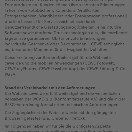
en
Jahrbuch gestalten
Bilderboxen
Photo Streetmap Poster
Dankeskarten Kommunion
Textilien
Wandkalender mit Design
Max Case
nachhaltiger Schenken
Liebe schenken
Fotoprodukte an. Kunden können ihre schönsten Erinnerungen
in Form von Fotobüchern, Kalendern, Grußkarten,
Fotogeschenken, Wandbildern oder Fotoabzügen professionell
CEWE FOTOBUCH Kids
Premium Poster
Acrylglas
Dankeskarten
Schule & Büro
NEU: Wandkalender Fineline
Smartflip
Danke sagen
Fototipps
drucken lassen. Der Service zeichnet sich durch
benutzerfreundliche Gestaltungsmöglichkeiten, eine intuitive
Panoramaseite
Fotosticker
Alu-Dibond
Urlaubsgrüße
Foto-Geschenkbox
Kalender-Kundenbeispiele
PopGrip
Liebe schenken
Gestaltungsideen
Software sowie moderne Drucktechnologien aus, die exzellente
 & App
Ergebnisse garantieren. Ob für private Erinnerungen,
individuelle Geschenke oder Dekorationen – CEWE ermöglicht
Schuber
Fotosets
Foto auf Holz
Weitere Anlässe
Art Prints
Neuheiten
Cardholder
Geburtstagsgeschenke
Anleitungen und Hilfe
ine
es, besondere Momente für die Ewigkeit festzuhalten.
Diese Erklärung zur Barrierefreiheit gilt für die Webseite
Designvorlagen
Fotos digitalisieren
Hartschaum
Papierqualitäten
Handyhüllen
Extras
CEWE myPhotos
Inspiration
Hochzeit
cewe.de und die mobilen Anwendungen (CEWE Fotowelt,
CEWE myPhotos, CEWE Passbild App) der CEWE Stiftung & Co.
Foto-Kochbuch
CEWE myPhotos
Gallery Print
Klappkarten
Faber-Castell
CEWE myPhotos
Neuheiten
Kundenbeispiele
Baby
KGaA.
Kundenbeispiele
Neuheiten
hexxas
Fotokarten
Haustierwelt
Familie
Stand der Vereinbarkeit mit den Anforderungen
Die Website cewe.de erfüllt weitestgehend die wesentlichen
Vorgaben der WCAG 2.2 (Konformitätsstufe AA) und die in der
Webinare
Extras
Willkommensschild
Postkarten
Geschenkideen
Geburtstag
BFSG-Verordnung formulierten technischen Anforderungen.
Die Zugänglichkeit der Website wurde mit den gängigsten
CEWE myPhotos
Wandgestaltung
Karte mit Einsteckfoto
Kundenbeispiele
Fotowettbewerbe
Browsern getestet (u.a. Chrome, Firefox).
Im Folgenden haben wir für Sie die wichtigsten Aspekte
Gestaltungsideen
Mehrteiler
Einzelkarten
CEWE myPhotos
Faszination Fotografie
zusammengefasst, unterteilt nach den vier Barrierefreiheits-