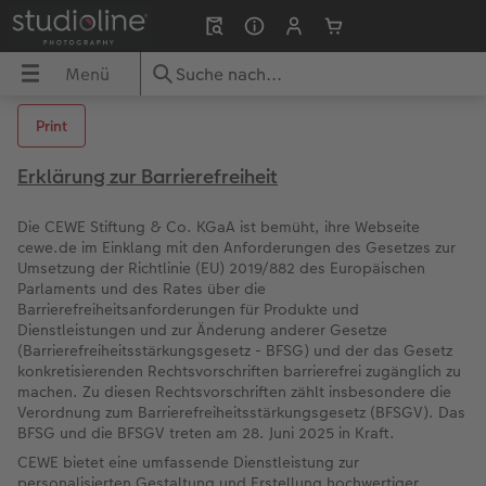
Menü
Menü
CEWE FOTOBUCH
Fotos
Poster & Wandbilder
Grußkarten
Fotogeschenke
Fotokalender
Handyhüllen
Geschenkideen
Inspiration
Print
UCH
Erklärung zur Barrierefreiheit
Übersicht
Übersicht
Übersicht
Übersicht
Übersicht
Übersicht
Übersicht
Übersicht
Übersicht
Die CEWE Stiftung & Co. KGaA ist bemüht, ihre Webseite
dbilder
Formate
Fotoabzüge
Fotoleinwand
Einladungskarten
Fototassen & Trinkgefäße
Wandkalender
iPhone Hüllen
für ihn
Reisefotobuch gestalten
cewe.de im Einklang mit den Anforderungen des Gesetzes zur
Umsetzung der Richtlinie (EU) 2019/882 des Europäischen
Papiere
Foto im Rahmen
Premium Poster
Geburtstagskarten
Fotospiele
Tischkalender
Samsung Hüllen
für sie
Jahrbuch gestalten
Parlaments und des Rates über die
Barrierefreiheitsanforderungen für Produkte und
Dienstleistungen und zur Änderung anderer Gesetze
ke
Einbände
Art Prints
Posterleiste
Hochzeitskarten
Fotopuzzle
Terminkalender
Google Hüllen
für Freundinnen
Kundenbeispiele
(Barrierefreiheitsstärkungsgesetz - BFSG) und der das Gesetz
konkretisierenden Rechtsvorschriften barrierefrei zugänglich zu
Veredelung
Little Prints
Rahmen
Babykarten
Dekoration
Taschenkalender
Essential Case
für Großeltern
Danke sagen
machen. Zu diesen Rechtsvorschriften zählt insbesondere die
Verordnung zum Barrierefreiheitsstärkungsgesetz (BFSGV). Das
BFSG und die BFSGV treten am 28. Juni 2025 in Kraft.
Reisefotobuch gestalten
Nature Prints
Fotocollage
Dankeskarten Konfirmation
Fotomagnete
Papierqualitäten
Advanced Case
für Kinder
Wandgestaltung
CEWE bietet eine umfassende Dienstleistung zur
personalisierten Gestaltung und Erstellung hochwertiger