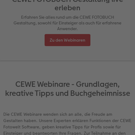
erleben
Reisefotobuch gestalten
Nature Prints
Fotocollage
Dankeskarten Konfirmation
Textilien
Papierqualitäten
Advanced Case
für Kinder
Wandgestaltung
Erfahren Sie alles rund um die CEWE FOTOBUCH
Gestaltung, sowohl für Einsteiger als auch für erfahrene
en
Jahrbuch gestalten
Bilderboxen
Photo Streetmap Poster
Dankeskarten Kommunion
Schule & Büro
Wandkalender mit Design
Max Case
nachhaltiger Schenken
Liebe schenken
Anwender.
CEWE FOTOBUCH Kids
Premium Poster
Acrylglas
Dankeskarten
Foto-Geschenkbox
NEU: Wandkalender Fineline
Smartflip
Danke sagen
Fototipps
Zu den Webinaren
Panoramaseite
Fotosticker
Alu-Dibond
Urlaubsgrüße
Art Prints
Kalender-Kundenbeispiele
PopGrip
Liebe schenken
Gestaltungsideen
 & App
Schuber
Fotosets
Foto auf Holz
Weitere Anlässe
Handyhüllen
Neuheiten
Cardholder
Geburtstagsgeschenke
Anleitungen und Hilfe
ine
Designvorlagen
Fotos digitalisieren
Hartschaum
Papierqualitäten
Faber-Castell
Extras
CEWE myPhotos
Inspiration
Hochzeit
CEWE Webinare - Grundlagen,
kreative Tipps und Buchgeheimnisse
Foto-Kochbuch
CEWE myPhotos
Gallery Print
Klappkarten
Haustierwelt
CEWE myPhotos
Neuheiten
Kundenbeispiele
Baby
Kundenbeispiele
Neuheiten
hexxas
Fotokarten
Geschenkideen
Familie
Die CEWE Webinare wenden sich an alle, die Freude am
Gestalten haben. Unsere Experten erklären Funktionen der CEWE
Extras
Willkommensschild
Postkarten
Kundenbeispiele
Geburtstag
Webinare
Fotowelt Software, geben kreative Tipps für Profis sowie für
Einsteiger und beantworten Ihre Fragen. Zur Teilnahme an den