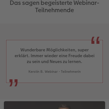
Fotos, Texte und Hintergründe einfügen
Das sagen begeisterte Webinar-
Fotokurs Teil 1 und Teil 2
Anpassen und Verschönern
Teilnehmende
CEWE myPhotos – der Ort für Deine
Fotos
Wunderbare Möglichkeiten, super
erklärt. Immer wieder eine Freude dabei
zu sein und Neues zu lernen.
Kerstin B. Webinar - Teilnehmerin