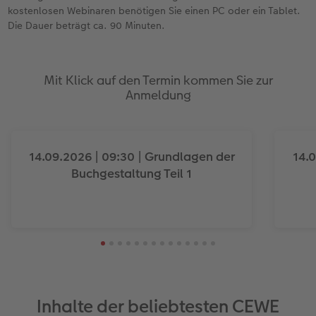
CEWE myPhotos
Wandgestaltung
Karte mit Einsteckfoto
CEWE myPhotos
Fotowettbewerbe
kostenlosen Webinaren benötigen Sie einen PC oder ein Tablet.
Die Dauer beträgt ca. 90 Minuten.
Gestaltungsideen
Mehrteiler
Einzelkarten
Neuheiten
Faszination Fotografie
Anleitungen & Hilfe
im Wunschformat
Digitale Grußkarte
Neuheiten
Mit Klick auf den Termin kommen Sie zur
Anmeldung
Inspiration
Neuheiten
CEWE myPhotos
Neuheiten
Extras
Neuheiten
14.09.2026 | 09:30 | Grundlagen der
14.
Buchgestaltung Teil 1
Inhalte der beliebtesten CEWE