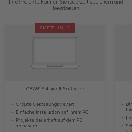
Ihre Projekte können Sie jederzeit speichern und
bearbeiten
EMPFEHLUNG
CEWE Fotowelt Software
Größte Gestaltungsvielfalt
Di
Bi
Einfache Installation auf Ihrem PC
Je
Projekte dauerhaft auf dem PC
speichern
Sc
Sc