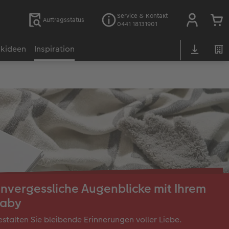
Service & Kontakt
Auftragsstatus
0441 18131901
kideen
Inspiration
nvergessliche Augenblicke mit Ihrem
aby
stalten Sie bleibende Erinnerungen voller Liebe.