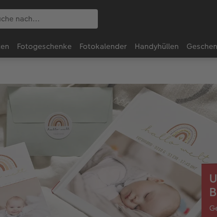
ten
Fotogeschenke
Fotokalender
Handyhüllen
Geschen
U
B
Ge