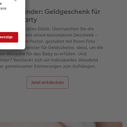
eines Wunder: Geldgeschenk für
e Babyparty
es Leben, großes Glück: Überraschen Sie die
ftige Mutter mit einem besonderen Geschenk –
em gerahmten Poster, gestaltet mit Ihrem Foto
 einem Sichtfenster für Geldscheine. Ideal, um die
ten Wünsche für das Baby zu erfüllen. Und
inter? Versteckt sich ein individuelles Wandbild
ler gemeinsamer Erinnerungen zum Aufhängen.
Jetzt entdecken