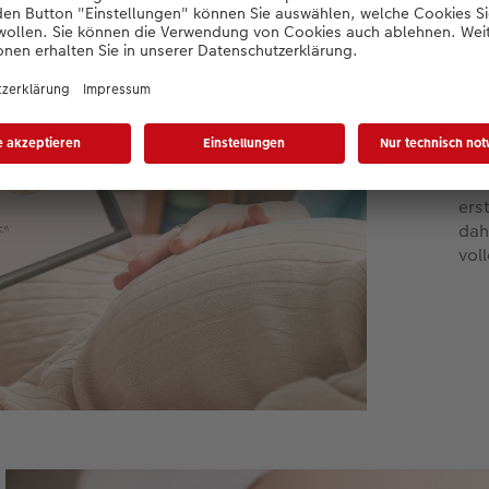
Kl
di
Neu
kün
ein
und
ers
dah
vol