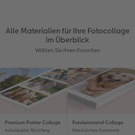
Anleitungen & Hilfe
im Wunschformat
Digitale Grußkarte
Neuheiten
Neuheiten
Inspiration
Neuheiten
CEWE myPhotos
Alle Materialien für Ihre Fotocollage
im Überblick
Neuheiten
Extras
Neuheiten
Wählen Sie Ihren Favoriten
Premium Poster Collage
Fotoleinwand Collage
Individueller Blickfang
Persönliches Kunstwerk