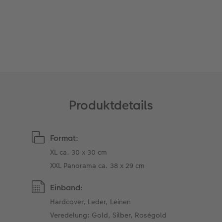
Anleitungen & Hilfe
im Wunschformat
Digitale Grußkarte
Neuheiten
Neuheiten
Inspiration
Neuheiten
CEWE myPhotos
Neuheiten
Extras
Neuheiten
Produktdetails
Format:
XL ca. 30 x 30 cm
XXL Panorama ca. 38 x 29 cm
Einband:
Hardcover, Leder, Leinen
Veredelung: Gold, Silber, Roségold