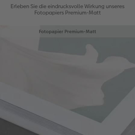
Erleben Sie die eindrucksvolle Wirkung unseres
Fotopapiers Premium-Matt
Fotopapier Premium-Matt
Erleben Sie Ihre schönsten Fotos mit
außergewöhnlicher Farbbrillanz und faszinierender
Tiefenschärfe auf dem einzigartigen Fotopapier
Premium-Matt. Die reflexionsfreie tiefmatte
Oberfläche sorgt für eine herausragende
Bildqualität mit lebendiger Optik und exzellenter
Haptik.