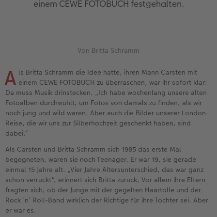
einem CEWE FOTOBUCH festgehalten.
en
Jahrbuch gestalten
Bilderboxen
Photo Streetmap Poster
Dankeskarten Kommunion
Textilien
Wandkalender mit Design
Max Case
nachhaltiger Schenken
Liebe schenken
CEWE FOTOBUCH Kids
Premium Poster
Acrylglas
Dankeskarten
Schule & Büro
NEU: Wandkalender Fineline
Smartflip
Danke sagen
Fototipps
Panoramaseite
Fotosticker
Alu-Dibond
Urlaubsgrüße
Foto-Geschenkbox
Kalender-Kundenbeispiele
PopGrip
Liebe schenken
Gestaltungsideen
Von Britta Schramm
 & App
A
ls Britta Schramm die Idee hatte, ihren Mann Carsten mit
Schuber
Fotosets
Foto auf Holz
Weitere Anlässe
Art Prints
Neuheiten
Cardholder
Geburtstagsgeschenke
Anleitungen und Hilfe
ine
einem CEWE FOTOBUCH zu überraschen, war ihr sofort klar:
Da muss Musik drinstecken. „Ich habe wochenlang unsere alten
Designvorlagen
Fotos digitalisieren
Hartschaum
Papierqualitäten
Handyhüllen
Extras
CEWE myPhotos
Inspiration
Hochzeit
Fotoalben durchwühlt, um Fotos von damals zu finden, als wir
noch jung und wild waren. Aber auch die Bilder unserer London-
Foto-Kochbuch
CEWE myPhotos
Gallery Print
Klappkarten
Faber-Castell
CEWE myPhotos
Neuheiten
Kundenbeispiele
Baby
Reise, die wir uns zur Silberhochzeit geschenkt haben, sind
dabei.“
Kundenbeispiele
Neuheiten
hexxas
Fotokarten
Haustierwelt
Familie
Als Carsten und Britta Schramm sich 1985 das erste Mal
begegneten, waren sie noch Teenager. Er war 19, sie gerade
Webinare
Extras
Willkommensschild
Postkarten
Geschenkideen
Geburtstag
einmal 15 Jahre alt. „Vier Jahre Altersunterschied, das war ganz
schön verrückt“, erinnert sich Britta zurück. Vor allem ihre Eltern
CEWE myPhotos
Wandgestaltung
Karte mit Einsteckfoto
Kundenbeispiele
Fotowettbewerbe
fragten sich, ob der Junge mit der gegelten Haartolle und der
Rock ’n’ Roll-Band wirklich der Richtige für ihre Tochter sei. Aber
er war es.
Gestaltungsideen
Mehrteiler
Einzelkarten
CEWE myPhotos
Faszination Fotografie