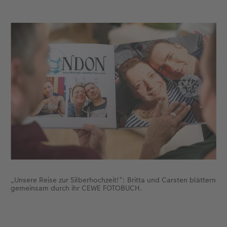
Anleitungen & Hilfe
im Wunschformat
Digitale Grußkarte
Neuheiten
Neuheiten
Inspiration
Neuheiten
CEWE myPhotos
Neuheiten
Extras
Neuheiten
„Unsere Reise zur Silberhochzeit!“: Britta und Carsten blättern
gemeinsam durch ihr CEWE FOTOBUCH.