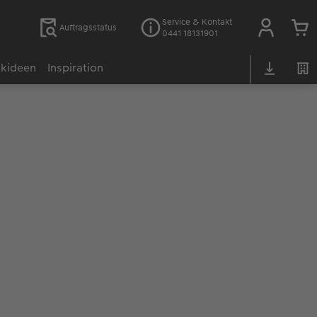
Service & Kontakt
Auftragsstatus
0441 18131901
kideen
Inspiration