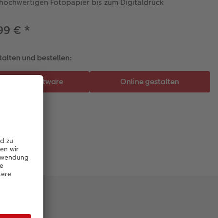
hochwertigen Fotopapier bis zum Digitaldruck
99 €
*
talten und bestellen: