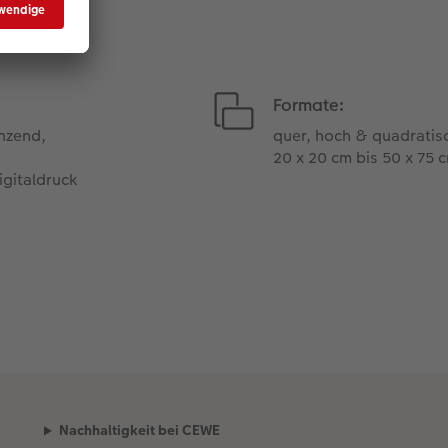
Formate:
änzend,
quer, hoch & quadratis
20 x 20 cm bis 50 x 75 
igitaldruck
Nachhaltigkeit bei CEWE