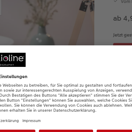
Vom 
ab 4,
Jetzt ges
Produktdetails