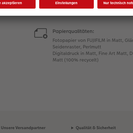
Papierqualitäten:
Fotopapier von FUJIFILM in Matt, Gl
Seidenraster, Perlmutt
Digitaldruck in Matt, Fine Art Matt, D
Matt (100% recycelt)
Unsere Versandpartner
Qualität & Sicherheit