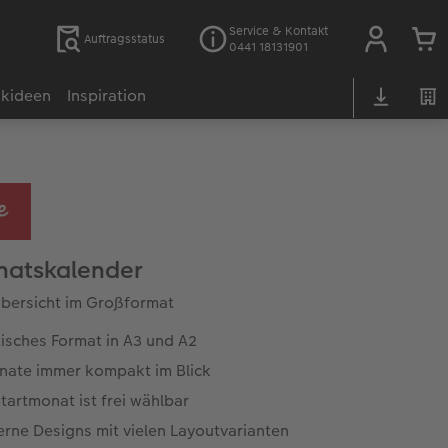
Service & Kontakt
Auftragsstatus
0441 18131901
kideen
Inspiration
natskalender
bersicht im Großformat
isches Format in A3 und A2
nate immer kompakt im Blick
tartmonat ist frei wählbar
rne Designs mit vielen Layoutvarianten