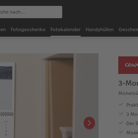
ten
Fotogeschenke
Fotokalender
Handyhüllen
Geschen
3-Mo
Monatsü
Prakt
3 Mo
Der S
Mode