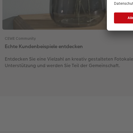
CEWE Community
Echte Kundenbeispiele entdecken
Entdecken Sie eine Vielzahl an kreativ gestalteten Fotokal
Unterstützung und werden Sie Teil der Gemeinschaft.