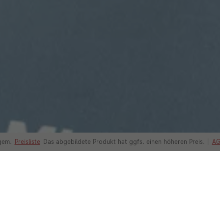
 gem.
Preisliste
Das abgebildete Produkt hat ggfs. einen höheren Preis.
|
A