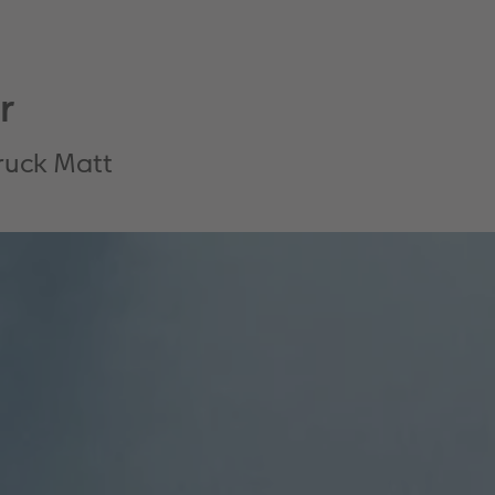
r
ruck Matt