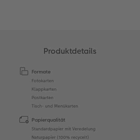
Anleitungen & Hilfe
im Wunschformat
Digitale Grußkarte
Neuheiten
Neuheiten
Inspiration
Neuheiten
CEWE myPhotos
Neuheiten
Extras
Neuheiten
Produktdetails
Formate
Fotokarten
Klappkarten
Postkarten
Tisch- und Menükarten
Papierqualität
Standardpapier mit Veredelung
Naturpapier (100% recycelt)