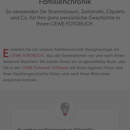
Familienchronik
en
Jahrbuch gestalten
Bilderboxen
Photo Streetmap Poster
Dankeskarten Kommunion
Textilien
Wandkalender mit Design
Max Case
nachhaltiger Schenken
Liebe schenken
So verwenden Sie Stammbaum, Zeitstrahl, Cliparts
CEWE FOTOBUCH Kids
Premium Poster
Acrylglas
Dankeskarten
Schule & Büro
NEU: Wandkalender Fineline
Smartflip
Danke sagen
Fototipps
und Co. für Ihre ganz persönliche Geschichte in
Ihrem CEWE FOTOBUCH.
Panoramaseite
Fotosticker
Alu-Dibond
Urlaubsgrüße
Foto-Geschenkbox
Kalender-Kundenbeispiele
PopGrip
Liebe schenken
Gestaltungsideen
 & App
Schuber
Fotosets
Foto auf Holz
Weitere Anlässe
Art Prints
Neuheiten
Cardholder
Geburtstagsgeschenke
Anleitungen und Hilfe
E
ine
rstellen Sie mit unserer Familienchronik-Designvorlage ein
CEWE FOTOBUCH
, das die Generationen vor und nach Ihnen
Designvorlagen
Fotos digitalisieren
Hartschaum
Papierqualitäten
Handyhüllen
Extras
CEWE myPhotos
Inspiration
Hochzeit
liebevoll illustriert: Wir bieten Ihnen ein vorgestaltetes Buch, das
Sie in der
CEWE Fotowelt Software
mit Ihren eigenen Fotos und
Foto-Kochbuch
CEWE myPhotos
Gallery Print
Klappkarten
Faber-Castell
CEWE myPhotos
Neuheiten
Kundenbeispiele
Baby
Ihrer Familiengeschichte füllen und nach Ihren Wünschen
anpassen können.
Kundenbeispiele
Neuheiten
hexxas
Fotokarten
Haustierwelt
Familie
Webinare
Extras
Willkommensschild
Postkarten
Geschenkideen
Geburtstag
CEWE myPhotos
Wandgestaltung
Karte mit Einsteckfoto
Kundenbeispiele
Fotowettbewerbe
Gestaltungsideen
Mehrteiler
Einzelkarten
CEWE myPhotos
Faszination Fotografie
So geht es zur Designvorlage "Chronik"