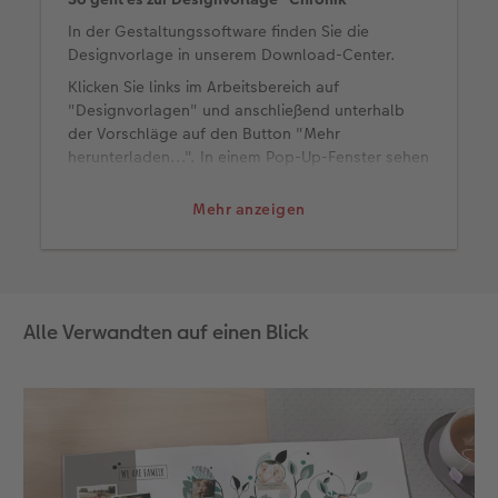
In der Gestaltungssoftware finden Sie die
Anleitungen & Hilfe
im Wunschformat
Digitale Grußkarte
Neuheiten
Neuheiten
Designvorlage in unserem Download-Center.
Klicken Sie links im Arbeitsbereich auf
Inspiration
Neuheiten
CEWE myPhotos
"Designvorlagen" und anschließend unterhalb
der Vorschläge auf den Button "Mehr
Neuheiten
Extras
Neuheiten
herunterladen...". In einem Pop-Up-Fenster sehen
Sie nun weitere Designs, die Sie nach der
Kategorie "Chronik" filtern können. Wählen Sie
Mehr anzeigen
die Familienchronik aus und klicken Sie auf
"Auswahl installieren". Anschließend ziehen Sie
die Designvorlage auf das leere Fotobuch und
beginnen mit der Gestaltung.
Alle Verwandten auf einen Blick