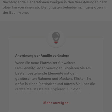
Nachfolgende Generationen zweigen in den Verästelungen nach
oben hin von ihnen ab. Die Jüngsten befinden sich ganz oben in
der Baumkrone.
Anordnung der Familie verändern
Wenn Sie neue Platzhalter für weitere
Familienmitglieder benötigen, kopieren Sie am
besten bestehende Elemente mit den
gewünschten Rahmen und Masken. Klicken Sie
dafür in einen Platzhalter und nutzen Sie über die
rechte Maustaste die Kopieren-Funktion.
Anschließend auf die Fotobuchseite klicken, den
Platzhalter auf gleiche Weise einfügen und an die
Mehr anzeigen
gewünschte Stelle schieben. Genauso können Sie
auch mit den Ästen und Blättern vorgehen. Alle in