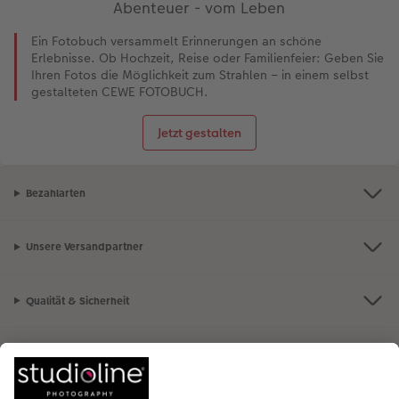
Abenteuer - vom Leben
Ein Fotobuch versammelt Erinnerungen an schöne
Erlebnisse. Ob Hochzeit, Reise oder Familienfeier: Geben Sie
Ihren Fotos die Möglichkeit zum Strahlen – in einem selbst
gestalteten CEWE FOTOBUCH.
Jetzt gestalten
Bezahlarten
Unsere Versandpartner
Qualität & Sicherheit
Nachhaltigkeit bei CEWE