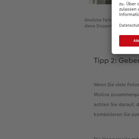
Ähnliche Farb- und Lichtver
diese Doppelseite harmoni
Tipp 2: Geben
Wenn Sie viele Foto
Motive zusammenpas
achten Sie darauf, 
kombinieren Sie zum