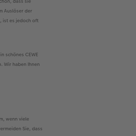
hön, dass sie
m Auslöser der
ist es jedoch oft
 ein schönes CEWE
. Wir haben Ihnen
m, wenn viele
vermeiden Sie, dass