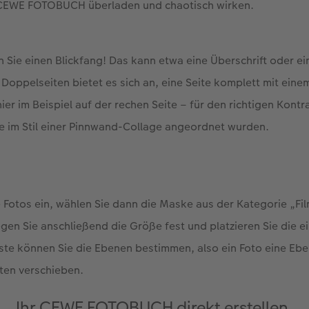
m CEWE FOTOBUCH überladen und chaotisch wirken.
n Sie einen Blickfang! Das kann etwa eine Überschrift oder ein
r Doppelseiten bietet es sich an, eine Seite komplett mit einem
hier im Beispiel auf der rechen Seite – für den richtigen Kontr
e im Stil einer Pinnwand-Collage angeordnet wurden.
e Fotos ein, wählen Sie dann die Maske aus der Kategorie „Fi
egen Sie anschließend die Größe fest und platzieren Sie die e
ste können Sie die Ebenen bestimmen, also ein Foto eine Eb
ten verschieben.
Ihr CEWE FOTOBUCH direkt erstellen.