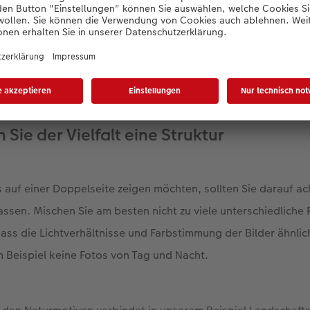
hältnisse, feine Transparenzflächen, ordnende Struktur: Trotz vieler 
sch.
 Sie der Vielfalt eine Struktur
s auf einer Doppelseite zeigen möchten, sollten Sie darauf ac
sen. Mischen Sie am besten nicht zu viele unterschiedliche
dass die Lichtverhältnisse und Farbstimmung der Bilder ähnlic
 Beispiel keine Fotos von Tag und Nacht.