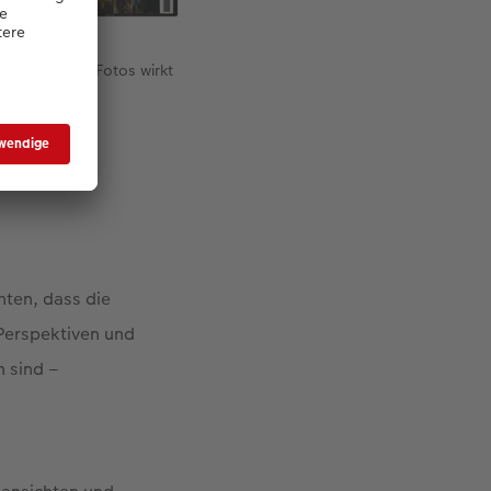
verschiedener Fotos wirkt
hten, dass die
 Perspektiven und
h sind –