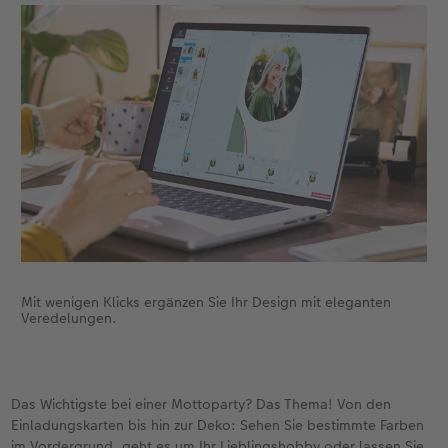
Anleitungen & Hilfe
im Wunschformat
Digitale Grußkarte
Neuheiten
Neuheiten
Inspiration
Neuheiten
CEWE myPhotos
Neuheiten
Extras
Neuheiten
Mit wenigen Klicks ergänzen Sie Ihr Design mit eleganten
Veredelungen.
Das Wichtigste bei einer Mottoparty? Das Thema! Von den
Einladungskarten bis hin zur Deko: Sehen Sie bestimmte Farben
im Vordergrund, geht es um Ihr Lieblingshobby oder lassen Sie