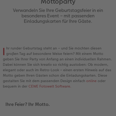
Mottoparty
en
Jahrbuch gestalten
Bilderboxen
Photo Streetmap Poster
Dankeskarten Kommunion
Textilien
Wandkalender mit Design
Max Case
nachhaltiger Schenken
Liebe schenken
Verwandeln Sie Ihre Geburtstagsfeier in ein
CEWE FOTOBUCH Kids
Premium Poster
Acrylglas
Dankeskarten
Schule & Büro
NEU: Wandkalender Fineline
Smartflip
Danke sagen
Fototipps
besonderes Event – mit passenden
Einladungskarten für Ihre Gäste.
Panoramaseite
Fotosticker
Alu-Dibond
Urlaubsgrüße
Foto-Geschenkbox
Kalender-Kundenbeispiele
PopGrip
Liebe schenken
Gestaltungsideen
 & App
Schuber
Fotosets
Foto auf Holz
Weitere Anlässe
Art Prints
Neuheiten
Cardholder
Geburtstagsgeschenke
Anleitungen und Hilfe
ine
I
hr runder Geburtstag steht an – und Sie möchten diesen
Designvorlagen
Fotos digitalisieren
Hartschaum
Papierqualitäten
Handyhüllen
Extras
CEWE myPhotos
Inspiration
Hochzeit
großen Tag auf besondere Weise feiern? Mit einem Motto
geben Sie Ihrer Party von Anfang an einen individuellen Rahmen.
Foto-Kochbuch
CEWE myPhotos
Gallery Print
Klappkarten
Faber-Castell
CEWE myPhotos
Neuheiten
Kundenbeispiele
Baby
Dabei können Sie sich kreativ so richtig austoben: Ob modern,
elegant oder auch im Retro-Look – einen ersten Hinweis auf das
Motto geben Ihren Gästen schon die Einladungskarten. Diese
Kundenbeispiele
Neuheiten
hexxas
Fotokarten
Haustierwelt
Familie
gestalten Sie mit dem passenden Design einfach
online
oder
bequem in der
CEWE Fotowelt Software.
Webinare
Extras
Willkommensschild
Postkarten
Geschenkideen
Geburtstag
CEWE myPhotos
Wandgestaltung
Karte mit Einsteckfoto
Kundenbeispiele
Fotowettbewerbe
Ihre Feier? Ihr Motto.
Gestaltungsideen
Mehrteiler
Einzelkarten
CEWE myPhotos
Faszination Fotografie