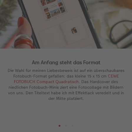
Interessant ist in diesem Zusammenhang auch
CEWE myPhotos
- damit können Sie Ihre Fotos
sortieren und geräteübergreifend Ihre
Fotoprojekte verwalten. So starten Sie
beispielsweise in der CEWE Fotowelt App und
setzen Ihr CEWE FOTOBUCH dann in der
CEWE
Fotowelt Software
am Desktop fort.
Am Anfang steht das Format
Die Wahl für meinen Liebesbeweis ist auf ein überschaubares
Fotobuch-Format gefallen: das kleine 15 x 15 cm
CEWE
FOTOBUCH Compact Quadratisch
. Das Hardcover des
niedlichen Fotobuch-Minis ziert eine Fotocollage mit Bildern
von uns. Den Titeltext habe ich mit Effektlack veredelt und in
der Mitte platziert.