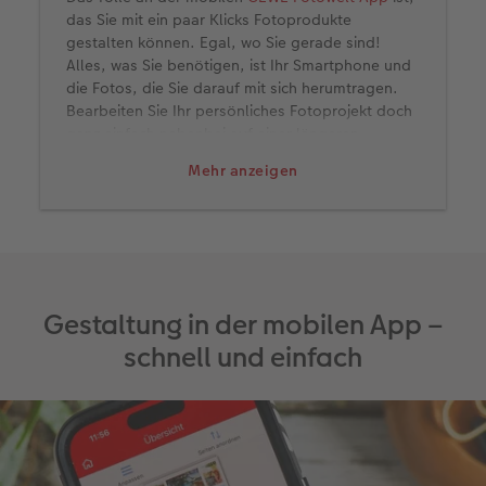
das Sie mit ein paar Klicks Fotoprodukte
gestalten können. Egal, wo Sie gerade sind!
Alles, was Sie benötigen, ist Ihr Smartphone und
die Fotos, die Sie darauf mit sich herumtragen.
Bearbeiten Sie Ihr persönliches Fotoprojekt doch
ganz einfach nebenbei auf einer längeren
Bahnfahrt oder beim Warten auf einen Termin.
Mehr anzeigen
Oder vielleicht sogar während eines
Sonnenstündchens am Strand, um direkt Ihre
Urlaubsfotos in einem kleinen Fotobuch zu
verewigen?
Mein Tipp:
Wahrscheinlich haben Sie – wie ich
auch – Zehntausende von Fotos auf Ihrem Handy.
Gestaltung in der mobilen App –
Um bei der Gestaltung Ihres Fotobuchs nicht zu
viel Zeit mit dem Suchen der passenden Bilder zu
schnell und einfach
verbringen, markiere ich mir vorher schon die
Bilddateien, die ich gern verwenden möchte und
speichere sie in einem Ordner gesammelt vor.
Dann habe ich alle Fotos an einem Ort und kann
beim Gestalten schneller darauf zugreifen.