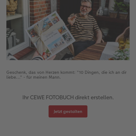
Anleitungen & Hilfe
im Wunschformat
Digitale Grußkarte
Neuheiten
Neuheiten
Inspiration
Neuheiten
CEWE myPhotos
Neuheiten
Extras
Neuheiten
Geschenk, das von Herzen kommt: "10 Dingen, die ich an dir
liebe..." - für meinen Mann.
Ihr CEWE FOTOBUCH direkt erstellen.
Jetzt gestalten