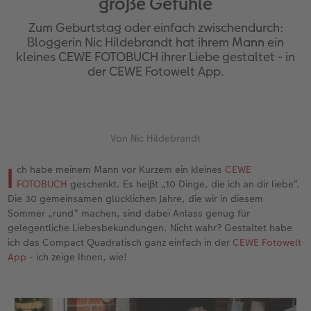
große Gefühle
en
Jahrbuch gestalten
Bilderboxen
Photo Streetmap Poster
Dankeskarten Kommunion
Textilien
Wandkalender mit Design
Max Case
nachhaltiger Schenken
Liebe schenken
Zum Geburtstag oder einfach zwischendurch:
CEWE FOTOBUCH Kids
Premium Poster
Acrylglas
Dankeskarten
Schule & Büro
NEU: Wandkalender Fineline
Smartflip
Danke sagen
Fototipps
Bloggerin Nic Hildebrandt hat ihrem Mann ein
kleines CEWE FOTOBUCH ihrer Liebe gestaltet - in
der CEWE Fotowelt App.
Panoramaseite
Fotosticker
Alu-Dibond
Urlaubsgrüße
Foto-Geschenkbox
Kalender-Kundenbeispiele
PopGrip
Liebe schenken
Gestaltungsideen
 & App
Schuber
Fotosets
Foto auf Holz
Weitere Anlässe
Art Prints
Neuheiten
Cardholder
Geburtstagsgeschenke
Anleitungen und Hilfe
ine
Designvorlagen
Fotos digitalisieren
Hartschaum
Papierqualitäten
Handyhüllen
Extras
CEWE myPhotos
Inspiration
Hochzeit
Von Nic Hildebrandt
I
ch habe meinem Mann vor Kurzem ein kleines
CEWE
Foto-Kochbuch
CEWE myPhotos
Gallery Print
Klappkarten
Faber-Castell
CEWE myPhotos
Neuheiten
Kundenbeispiele
Baby
FOTOBUCH
geschenkt. Es heißt „10 Dinge, die ich an dir liebe“.
Die 30 gemeinsamen glücklichen Jahre, die wir in diesem
Kundenbeispiele
Neuheiten
hexxas
Fotokarten
Haustierwelt
Familie
Sommer „rund“ machen, sind dabei Anlass genug für
gelegentliche Liebesbekundungen. Nicht wahr? Gestaltet habe
Webinare
Extras
Willkommensschild
Postkarten
Geschenkideen
Geburtstag
ich das Compact Quadratisch ganz einfach in der
CEWE Fotowelt
App
- ich zeige Ihnen, wie!
CEWE myPhotos
Wandgestaltung
Karte mit Einsteckfoto
Kundenbeispiele
Fotowettbewerbe
Gestaltungsideen
Mehrteiler
Einzelkarten
CEWE myPhotos
Faszination Fotografie