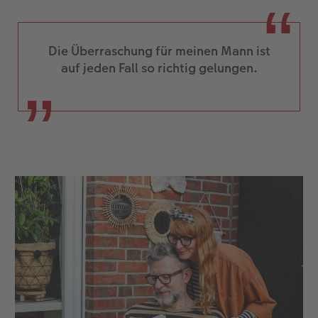
diktieren. Ich empfehle dann allerdings, alles
noch einmal gründlich gegenzulesen, da sich
manchmal durch die Autokorrektur ein paar
Die Überraschung für meinen Mann ist
Stilblüten einschleichen können.
auf jeden Fall so richtig gelungen.