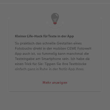
Kleiner Life-Hack für Texte in der App
So praktisch das schnelle Gestalten eines
Fotobuchs direkt in der mobilen CEWE Fotowelt
App auch ist, so fummelig kann manchmal die
Texteingabe am Smartphone sein. Ich habe da
einen Trick für Sie: Tippen Sie Ihre Textblöcke
einfach ganz in Ruhe in der Notiz-App Ihres
Smartphones vor. Dann kopieren Sie die
Textpassagen für die Fotobuch-Gestaltung
Mehr anzeigen
lediglich und fügen sie in der CEWE Fotowelt App
in ein Textfeld ein. Danach passen Sie nur noch
die Schriftart und Buchstabengröße an. Fertig!
Wer es noch einfacher mag, kann seinen Text
übrigens auch in die Notizen des Smartphones