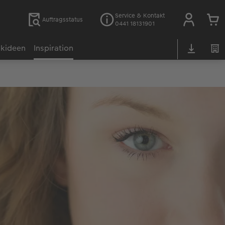
Service & Kontakt
Auftragsstatus
0441 18131901
kideen
Inspiration