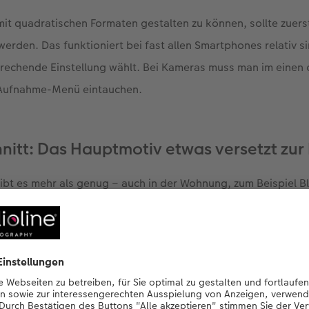
it quadratischen Formaten gestalten zu können, sollte zuers
werden. Das funktioniert bei fast allen Smartphones relativ 
rechende Einstellung wählt. Bei Kameras muss man im einen 
s Aufnahme-Menü eintauchen.
nitt: Das Hauptmotiv etwas versetzt zur 
ibt es mehr als genug – auch in der Wohnung, zum Beispiel 
e das Hauptmotiv aus der Bildmitte heraus. Der „Goldene Sch
 Verhältnis von etwa 3:5. Dieses wird in der Regel vom Betr
häufig in natürlichen Formen wie Pflanzen vorkommt. Der "Go
dratischen Format vorteilhaft.