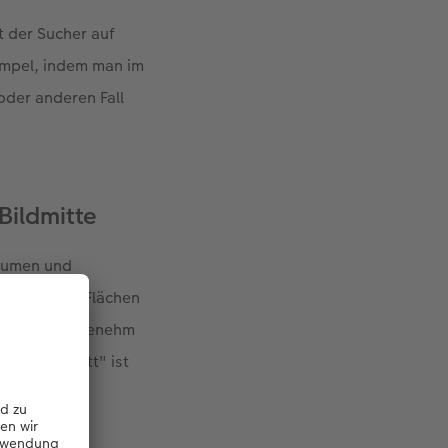
t der Sucher auf
simpel, indem man im
oder anderen Fall
Bildmitte
Blumen und
nitt“ teilt Flächen
achter als angenehm
ldene Schnitt" ist