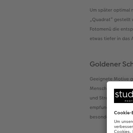
Um später optimal m
„Quadrat“ gestellt 
Fotomenü die entsp
etwas tiefer in da
Goldener Sch
Geeignete Motive g
Menschen. Rücken Si
und Strecken in das
empfunden, weil es 
besonders beim qua