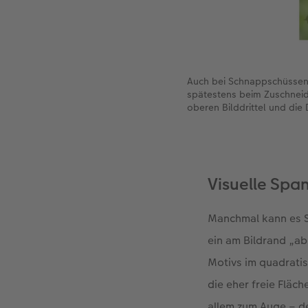
Auch bei Schnappschüssen l
spätestens beim Zuschneid
oberen Bilddrittel und die 
Visuelle Spa
Manchmal kann es Si
ein am Bildrand „ab
Motivs im quadratis
die eher freie Fläch
allem zum Auge – de