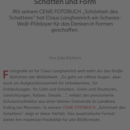
Schatten und Form
en
Jahrbuch gestalten
Bilderboxen
Photo Streetmap Poster
Dankeskarten Kommunion
Textilien
Wandkalender mit Design
Max Case
nachhaltiger Schenken
Liebe schenken
Mit seinem CEWE FOTOBUCH „Schönheit des
CEWE FOTOBUCH Kids
Premium Poster
Acrylglas
Dankeskarten
Schule & Büro
NEU: Wandkalender Fineline
Smartflip
Danke sagen
Fototipps
Schattens“ hat Claus Langheinrich ein Schwarz-
Weiß-Plädoyer für das Denken in Formen
geschaffen.
Panoramaseite
Fotosticker
Alu-Dibond
Urlaubsgrüße
Foto-Geschenkbox
Kalender-Kundenbeispiele
PopGrip
Liebe schenken
Gestaltungsideen
 & App
Schuber
Fotosets
Foto auf Holz
Weitere Anlässe
Art Prints
Neuheiten
Cardholder
Geburtstagsgeschenke
Anleitungen und Hilfe
ine
Designvorlagen
Fotos digitalisieren
Hartschaum
Papierqualitäten
Handyhüllen
Extras
CEWE myPhotos
Inspiration
Hochzeit
Von Julia Richters
F
otografie ist für Claus Langheinrich weit mehr als das bloße
Foto-Kochbuch
CEWE myPhotos
Gallery Print
Klappkarten
Faber-Castell
CEWE myPhotos
Neuheiten
Kundenbeispiele
Baby
Ablichten der Wirklichkeit. „Es geht um offene Augen, aber
auch um Aufgeschlossenheit für Unbekanntes, für
Kundenbeispiele
Neuheiten
hexxas
Fotokarten
Haustierwelt
Familie
Entdeckungen, für Licht und Schatten, Linien und Strukturen,
Gewichtungen, Farben, Details …“, erklärt der pensionierte
Webinare
Extras
Willkommensschild
Postkarten
Geschenkideen
Geburtstag
Schulamtsdirektor aus einer kleinen Gemeinde im Landkreis
Erding bei München. In seinem
CEWE FOTOBUCH
„Schönheit des
CEWE myPhotos
Wandgestaltung
Karte mit Einsteckfoto
Kundenbeispiele
Fotowettbewerbe
Schattens" zeigt er diese Vielfalt. Das quadratische Format
bietet ihm maximale Flexibilität für alle Bildformate.
Gestaltungsideen
Mehrteiler
Einzelkarten
CEWE myPhotos
Faszination Fotografie