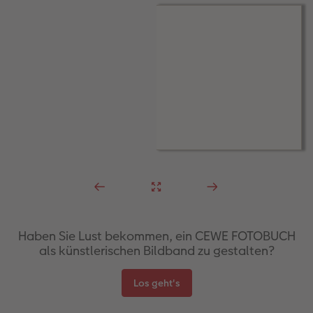
Anleitungen & Hilfe
im Wunschformat
Digitale Grußkarte
Neuheiten
Neuheiten
Inspiration
Neuheiten
CEWE myPhotos
Neuheiten
Extras
Neuheiten
Haben Sie Lust bekommen, ein CEWE FOTOBUCH
als künstlerischen Bildband zu gestalten?
Los geht's