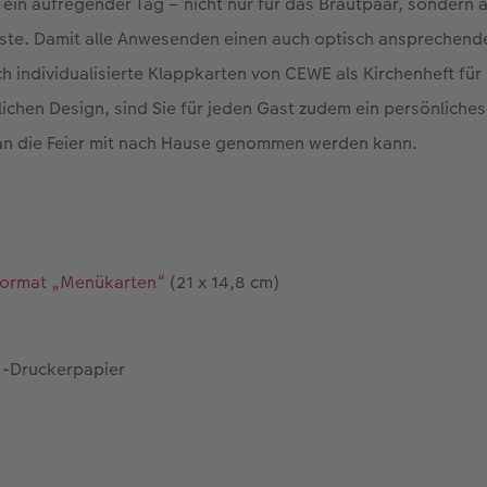
t ein aufregender Tag – nicht nur für das Brautpaar, sondern a
te. Damit alle Anwesenden einen auch optisch ansprechend
ch individualisierte Klappkarten von CEWE als Kirchenheft für
tlichen Design, sind Sie für jeden Gast zudem ein persönliche
 an die Feier mit nach Hause genommen werden kann.
Format „Menükarten“
(21 x 14,8 cm)
 -Druckerpapier