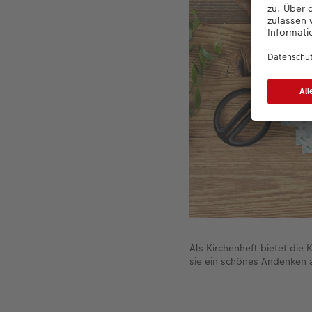
Als Kirchenheft bietet die 
sie ein schönes Andenken 