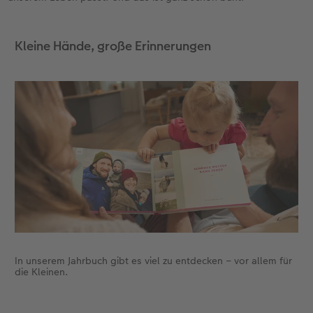
Anleitungen & Hilfe
im Wunschformat
Digitale Grußkarte
Neuheiten
Neuheiten
Kleine Hände, große Erinnerungen
Inspiration
Neuheiten
CEWE myPhotos
Neuheiten
Extras
Neuheiten
In unserem Jahrbuch gibt es viel zu entdecken – vor allem für
die Kleinen.