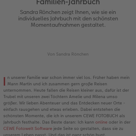
Familien-Jahrbuch
en
Jahrbuch gestalten
Bilderboxen
Photo Streetmap Poster
Dankeskarten Kommunion
Textilien
Wandkalender mit Design
Max Case
nachhaltiger Schenken
Liebe schenken
Sandra Rönchen zeigt Ihnen, wie sie ein
CEWE FOTOBUCH Kids
Premium Poster
Acrylglas
Dankeskarten
Schule & Büro
NEU: Wandkalender Fineline
Smartflip
Danke sagen
Fototipps
individuelles Jahrbuch mit den schönsten
Momentaufnahmen gestaltet.
Panoramaseite
Fotosticker
Alu-Dibond
Urlaubsgrüße
Foto-Geschenkbox
Kalender-Kundenbeispiele
PopGrip
Liebe schenken
Gestaltungsideen
 & App
Schuber
Fotosets
Foto auf Holz
Weitere Anlässe
Art Prints
Neuheiten
Cardholder
Geburtstagsgeschenke
Anleitungen und Hilfe
ine
Von Sandra Rönchen
Designvorlagen
Fotos digitalisieren
Hartschaum
Papierqualitäten
Handyhüllen
Extras
CEWE myPhotos
Inspiration
Hochzeit
Foto-Kochbuch
CEWE myPhotos
Gallery Print
Klappkarten
Faber-Castell
CEWE myPhotos
Neuheiten
Kundenbeispiele
Baby
I
n unserer Familie war schon immer viel los. Früher haben mein
Mann Martin und ich zusammen gern große Reisen
Kundenbeispiele
Neuheiten
hexxas
Fotokarten
Haustierwelt
Familie
unternommen. Heute fallen die Reisen kleiner aus, dafür ist der
Trubel mit unseren zwei Töchtern Amelie und Milena umso
größer. Wir lieben Abenteuer und das Entdecken neuer Orte -
Webinare
Extras
Willkommensschild
Postkarten
Geschenkideen
Geburtstag
einfach rausgehen und etwas erleben. Dabei entstehen die
schönsten Momente, die ich in unserem CEWE FOTOBUCH als
CEWE myPhotos
Wandgestaltung
Karte mit Einsteckfoto
Kundenbeispiele
Fotowettbewerbe
Jahrbuch festhalte. Das Beste daran: Ich kann
online
oder in der
CEWE Fotowelt Software
jede Seite so gestalten, dass sie zu
Gestaltungsideen
Mehrteiler
Einzelkarten
CEWE myPhotos
Faszination Fotografie
unserem Leben passt. Und das ist ganz schön bunt.