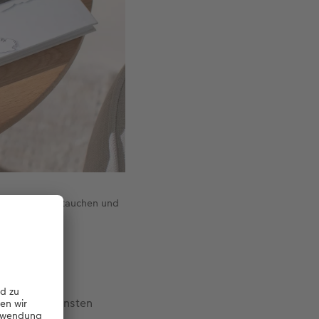
t Maltas einzutauchen und
men die schönsten