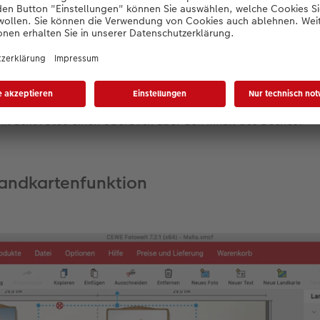
ksamkeit, indem wir ihnen viel Platz einräumen. Es gilt wiede
ehr als fünf Fotos pro Doppelseite platziert werden.
nur einem Foto gestaltet und die Umrisse von Malta werden al
mit acht Fotos einen Überblick über den Inhalt des Buches.
Landkartenfunktion