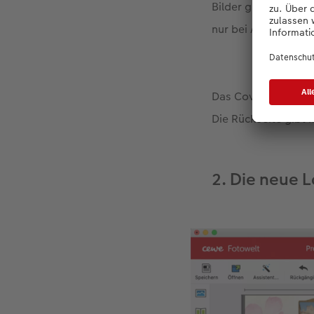
Bilder große Aufmer
nur bei Ausnahmen m
Das Cover wird mit 
Die Rückseite gibt 
2. Die neue 