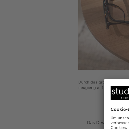
Durch das große Foto auf d
neugierig auf mehr zu wer
Das Design geht di