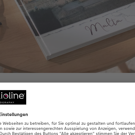
em Cover ist es möglich, gleich beim ersten Anblick in die Schönhei
den.
eses Mal leicht in eine Scrapbook-Richtung. Dennoch bekom