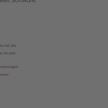
welt Software.
ta hat die
e im Jahr.
innerungen
tware