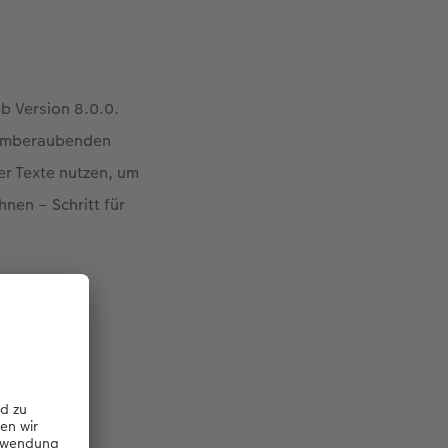
b Version 8.0.0.
atemberaubenden
er Texte nutzen, um
hnen – Schritt für
llen