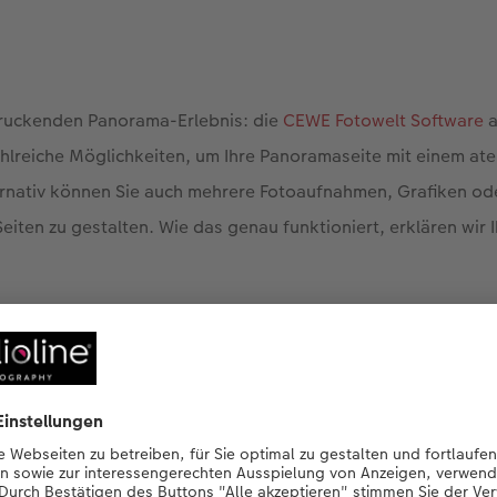
ruckenden Panorama-Erlebnis: die
CEWE Fotowelt Software
a
zahlreiche Möglichkeiten, um Ihre Panoramaseite mit einem 
ternativ können Sie auch mehrere Fotoaufnahmen, Grafiken od
iten zu gestalten. Wie das genau funktioniert, erklären wir I
 CEWE FOTOBUCH mit Panoramaseite erste
Zur CEWE Fotowelt Software