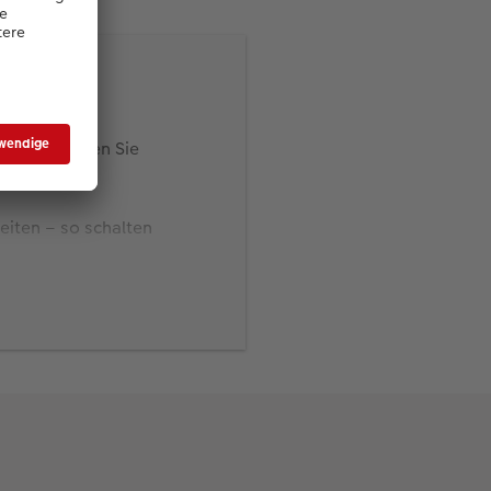
OBUCH. Wählen Sie
eiten – so schalten
 den Panorama-Button
nzugefügt. Für jedes
ünschen aus.