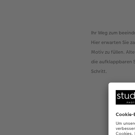
Ihr Weg zum beeind
Hier erwarten Sie 
Motiv zu füllen. Al
die aufklappbaren Se
Schritt.
Ihr