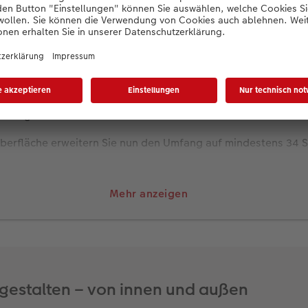
maseite ein:
 Fotowelt Software und klicken Sie in den Bereich CEWE FOT
m “Digitaldruck matt” mit Hardcover-Einband aus.
berfläche erweitern Sie nun den Umfang auf mindestens 34 S
on frei.
Doppelseite, die Sie erweitern möchten, und aktivieren dann
Mehr anzeigen
Benutzeroberfläche – schon werden die zusätzlichen Seiten hi
 Panoramaseite eingefügt werden.
wählte Motiv auf die Fotofläche und richten es nach Ihren W
gestalten – von innen und außen