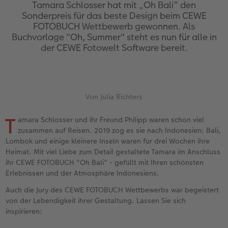
en
Jahrbuch gestalten
Bilderboxen
Photo Streetmap Poster
Dankeskarten Kommunion
Textilien
Wandkalender mit Design
Max Case
nachhaltiger Schenken
Liebe schenken
Tamara Schlosser hat mit „Oh Bali“ den
Sonderpreis für das beste Design beim CEWE
FOTOBUCH Wettbewerb gewonnen. Als
CEWE FOTOBUCH Kids
Premium Poster
Acrylglas
Dankeskarten
Schule & Büro
NEU: Wandkalender Fineline
Smartflip
Danke sagen
Fototipps
Buchvorlage "Oh, Summer" steht es nun für alle in
der CEWE Fotowelt Software bereit.
Panoramaseite
Fotosticker
Alu-Dibond
Urlaubsgrüße
Foto-Geschenkbox
Kalender-Kundenbeispiele
PopGrip
Liebe schenken
Gestaltungsideen
 & App
Schuber
Fotosets
Foto auf Holz
Weitere Anlässe
Art Prints
Neuheiten
Cardholder
Geburtstagsgeschenke
Anleitungen und Hilfe
ine
Von Julia Richters
Designvorlagen
Fotos digitalisieren
Hartschaum
Papierqualitäten
Handyhüllen
Extras
CEWE myPhotos
Inspiration
Hochzeit
T
amara Schlosser und ihr Freund Philipp waren schon viel
Foto-Kochbuch
CEWE myPhotos
Gallery Print
Klappkarten
Faber-Castell
CEWE myPhotos
Neuheiten
Kundenbeispiele
Baby
zusammen auf Reisen. 2019 zog es sie nach Indonesien: Bali,
Lombok und einige kleinere Inseln waren für drei Wochen ihre
Kundenbeispiele
Neuheiten
hexxas
Fotokarten
Haustierwelt
Familie
Heimat. Mit viel Liebe zum Detail gestaltete Tamara im Anschluss
ihr CEWE FOTOBUCH "Oh Bali" - gefüllt mit Ihren schönsten
Erlebnissen und der Atmosphäre Indonesiens.
Webinare
Extras
Willkommensschild
Postkarten
Geschenkideen
Geburtstag
Auch die Jury des CEWE FOTOBUCH Wettbewerbs war begeistert
CEWE myPhotos
Wandgestaltung
Karte mit Einsteckfoto
Kundenbeispiele
Fotowettbewerbe
von der Lebendigkeit ihrer Gestaltung. Lassen Sie sich
inspirieren:
Gestaltungsideen
Mehrteiler
Einzelkarten
CEWE myPhotos
Faszination Fotografie