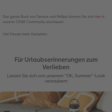
mit Ihren Lieblingsmomenten. Klicken Sie dafür
auf „Fotos & Videos“, um passende Fotos
auszuwählen.
Das ganze Buch von Tamara und Philipp können Sie sich
hier
in
3.Anpassen und verändern
unserer CEWE Community anschauen.
Alle Gestaltungselemente der Buchvorlage
können Sie nach Ihren Wünschen verändern:
Viel Freude beim Gestalten.
Cliparts verschieben oder umfärben, Texte oder
Fotoplatzhalter wie gewohnt hinzufügen oder
entfernen.
4.Weitere Seiten hinzufügen
Für Urlaubserinnerungen zum
Auch wenn Sie eine Buchvorlage nutzen, können
Verlieben
Sie in 4er-Schritten Seiten hinzufügen. Nutzen Sie
den Button unten rechts oder duplizieren Sie
Lassen Sie sich von unserem "Oh, Summer"-Look
bestehende Seiten mithilfe der rechten
verzaubern
Maustaste.