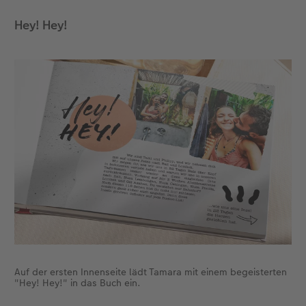
Hey! Hey!
Anleitungen & Hilfe
im Wunschformat
Digitale Grußkarte
Neuheiten
Neuheiten
Inspiration
Neuheiten
CEWE myPhotos
Neuheiten
Extras
Neuheiten
Auf der ersten Innenseite lädt Tamara mit einem begeisterten
"Hey! Hey!" in das Buch ein.