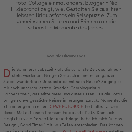
en
Jahrbuch gestalten
Bilderboxen
Photo Streetmap Poster
Dankeskarten Kommunion
Textilien
Wandkalender mit Design
Max Case
nachhaltiger Schenken
Liebe schenken
Foto-Collage einmal anders, Bloggerin Nic
Hildebrandt zeigt, wie: Gestalten Sie aus Ihren
liebsten Urlaubsfotos ein Reisepuzzle. Zum
CEWE FOTOBUCH Kids
Premium Poster
Acrylglas
Dankeskarten
Schule & Büro
NEU: Wandkalender Fineline
Smartflip
Danke sagen
Fototipps
gemeinsamen Spielen und Erinnern an die
schönsten Momente des Jahres.
Panoramaseite
Fotosticker
Alu-Dibond
Urlaubsgrüße
Foto-Geschenkbox
Kalender-Kundenbeispiele
PopGrip
Liebe schenken
Gestaltungsideen
 & App
Schuber
Fotosets
Foto auf Holz
Weitere Anlässe
Art Prints
Neuheiten
Cardholder
Geburtstagsgeschenke
Anleitungen und Hilfe
ine
Von Nic Hildebrandt
Designvorlagen
Fotos digitalisieren
Hartschaum
Papierqualitäten
Handyhüllen
Extras
CEWE myPhotos
Inspiration
Hochzeit
D
ie Sommerurlaubszeit - oft die schönste Zeit des Jahres -
Foto-Kochbuch
CEWE myPhotos
Gallery Print
Klappkarten
Faber-Castell
CEWE myPhotos
Neuheiten
Kundenbeispiele
Baby
steht wieder an. Bringen Sie auch immer einen ganzen
Stapel wunderbarer Urlaubsfotos mit nach Hause? So ging es
Kundenbeispiele
Neuheiten
hexxas
Fotokarten
Haustierwelt
Familie
mir nach unserem letzten Kroatien-Campingurlaub.
Sonnenschein, das Mittelmeer und gutes Essen - all die Fotos
bringen unvergessliche Reiseerinnerungen zurück. Momente, die
Webinare
Extras
Willkommensschild
Postkarten
Geschenkideen
Geburtstag
ich immer gern in einem
CEWE FOTOBUCH
festhalte, fanden
dieses Mal auf einem Premium Fotopuzzle Platz. Damit ich
CEWE myPhotos
Wandgestaltung
Karte mit Einsteckfoto
Kundenbeispiele
Fotowettbewerbe
möglichst viele Reisebilder unterbringe, habe ich mich für das
Design „Good Times“ mit 500 Teilen entschieden. Das können
Gestaltungsideen
Mehrteiler
Einzelkarten
CEWE myPhotos
Faszination Fotografie
Sie direkt online oder in der
CEWE Fotowelt Software
gestalten.