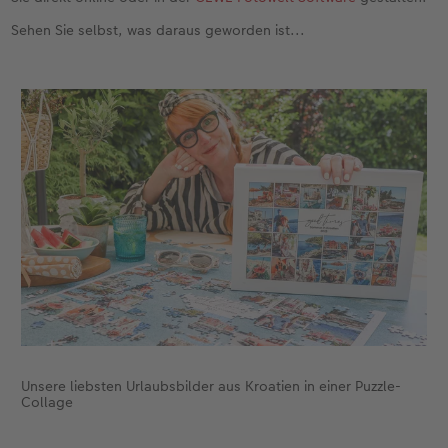
Sehen Sie selbst, was daraus geworden ist...
Anleitungen & Hilfe
im Wunschformat
Digitale Grußkarte
Neuheiten
Neuheiten
Inspiration
Neuheiten
CEWE myPhotos
Neuheiten
Extras
Neuheiten
Unsere liebsten Urlaubsbilder aus Kroatien in einer Puzzle-
Collage