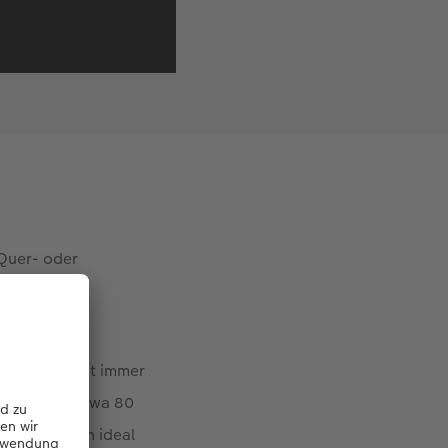
 Quer- oder
ung muss nicht immer
afiere ich etwa 80
für das Buch ideal