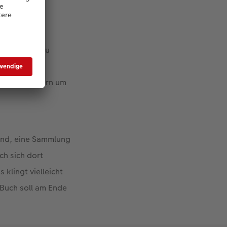
ganze Seite zu
abe ich mich
assen, sondern um
Wand, eine Sammlung
ch sich dort
klingt vielleicht
 Buch soll am Ende