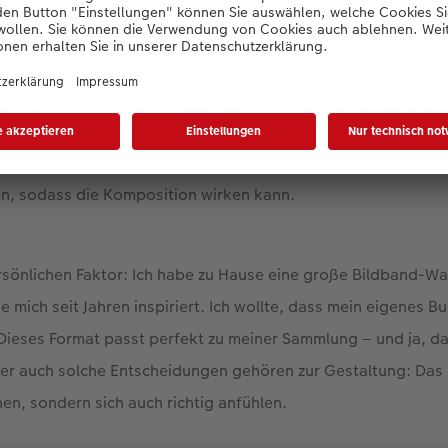
ollflächig zu zeigen. Aber genau das wollte ich nicht.
um meine Fotos. Wenn ein Bild nicht gezwungen ist, über eine 
s Format es vorgibt hat mein Foto Platz zum Atmen. Deshalb h
WE FOTOBUCH XXL entschieden – nicht, um die Bilder anzup
n, sodass die Komposition wirken kann.
ersönlichen Faktor: Ich habe zu Hause eine große Bildband-
 mich seit Jahren inspiriert. Ich wollte, dass mein eigenes Bu
 Dieses Format passt perfekt zu meiner Sammlung – und ja, das 
ber auch solche Entscheidungen gehören zur Gestaltung: Das
hen, sondern sich auch richtig anfühlen.