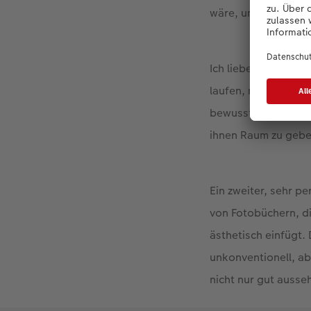
wäre, um die Fotos v
Ich liebe Freiraum 
laufen, nur weil da
bewusst für das CE
ihnen Raum zu gebe
Ein zweiter, sehr p
von Fotobüchern, die
ästhetisch einfügt.
unkonventionell, a
nicht nur gut ausse