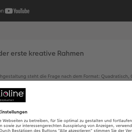
der erste kreative Rahmen
chgestaltung steht die Frage nach dem Format: Quadratisch,
nem Projekt eine visuelle Grundstruktur, aber die Entscheid
os abhängen. Wenn ich meine eigenen Bilder anschaue, fotogr
ein logisch würde man deshalb denken, dass ein Querformat 