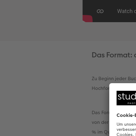
Das Format: 
Zu Beginn jeder Bu
Hochformat?
Das Format gibt dei
von der Art der Fot
% im Querformat. R