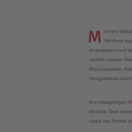
M
ehrere Wandb
Mit Ihren ei
Arrangement und dek
mithilfe unserer Fi
Meisterwerken. Halt
fotografieren möcht
Ihre einzigartigen
M
Website. Dort könne
sowie das Format u