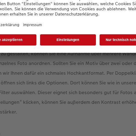
Jetzt gestalten
r zu gestalten, können Sie eine Aufnahme über mehrere Wandb
einzelnes Foto anordnen. Sollten Sie ein Motiv über zwei oder
 wir Ihnen dafür ein schmales Hochkantformat. Per Doppelkli
öffnen sich links die Optionen. Dort können Sie wie in unse
lter auswählen. Dieser eignet sich besonders gut für Fotos 
tellungen“ klicken, können Sie außerdem den Kontrast erhöhe
stärker.
n