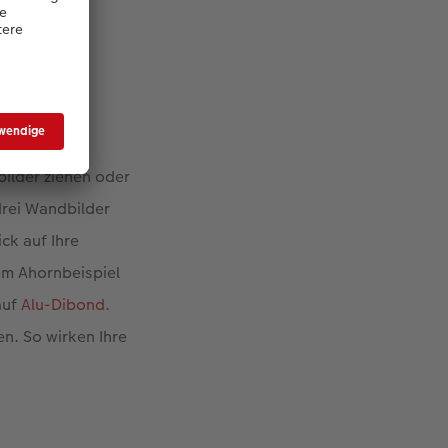
ilder ziehen oder
 drei Wandbilder
ck auf Ihre
rem Ahornbeispiel
auf
Alu-Dibond
.
n. So wirken Ihre