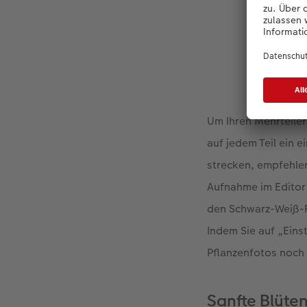
Um Ihren Mehrteile
auf jedem Teil ein 
strecken, empfehlen
Aufnahme im Editor 
den Schwarz-Weiß-Fi
Indem Sie auf „Eins
Pflanzenfotos noch 
Sanfte Blüte