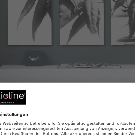
Kunstvoller Effekt: Strecken Sie ein Fotomotiv über drei Wandbilder.
r Foto als Wandbild auf Alu-Dibond druc