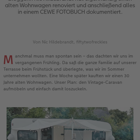
en
Jahrbuch gestalten
Bilderboxen
Photo Streetmap Poster
Dankeskarten Kommunion
Textilien
Wandkalender mit Design
Max Case
nachhaltiger Schenken
Liebe schenken
alten Wohnwagen renoviert und anschließend alles
in einem CEWE FOTOBUCH dokumentiert.
CEWE FOTOBUCH Kids
Premium Poster
Acrylglas
Dankeskarten
Schule & Büro
NEU: Wandkalender Fineline
Smartflip
Danke sagen
Fototipps
Panoramaseite
Fotosticker
Alu-Dibond
Urlaubsgrüße
Foto-Geschenkbox
Kalender-Kundenbeispiele
PopGrip
Liebe schenken
Gestaltungsideen
 & App
Von Nic Hildebrandt, fiftytwofreckles
Schuber
Fotosets
Foto auf Holz
Weitere Anlässe
Art Prints
Neuheiten
Cardholder
Geburtstagsgeschenke
Anleitungen und Hilfe
ine
M
anchmal muss man spontan sein – das dachten wir uns im
Designvorlagen
Fotos digitalisieren
Hartschaum
Papierqualitäten
Handyhüllen
Extras
CEWE myPhotos
Inspiration
Hochzeit
vergangenen Frühling. Da saß die ganze Familie auf unserer
Terrasse beim Frühstück und überlegte, was wir im Sommer
unternehmen wollten. Eine Woche später kauften wir einen 30
Foto-Kochbuch
CEWE myPhotos
Gallery Print
Klappkarten
Faber-Castell
CEWE myPhotos
Neuheiten
Kundenbeispiele
Baby
Jahre alten Wohnwagen. Unser Plan: den Vintage-Caravan
aufmöbeln und einfach damit loszuckeln.
Kundenbeispiele
Neuheiten
hexxas
Fotokarten
Haustierwelt
Familie
Webinare
Extras
Willkommensschild
Postkarten
Geschenkideen
Geburtstag
CEWE myPhotos
Wandgestaltung
Karte mit Einsteckfoto
Kundenbeispiele
Fotowettbewerbe
Gestaltungsideen
Mehrteiler
Einzelkarten
CEWE myPhotos
Faszination Fotografie