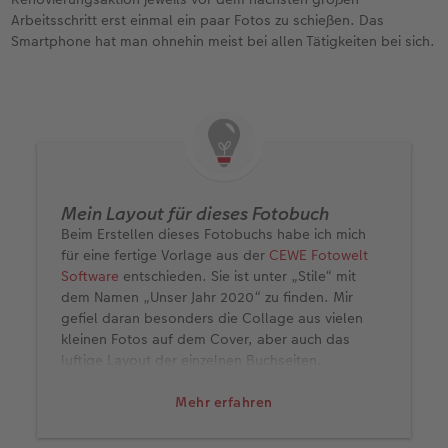
Arbeitsschritt erst einmal ein paar Fotos zu schießen. Das
Smartphone hat man ohnehin meist bei allen Tätigkeiten bei sich.
Mein Layout für dieses Fotobuch
Beim Erstellen dieses Fotobuchs habe ich mich
für eine fertige Vorlage aus der
CEWE Fotowelt
Software
entschieden. Sie ist unter „Stile“ mit
dem Namen „Unser Jahr 2020“ zu finden. Mir
gefiel daran besonders die Collage aus vielen
kleinen Fotos auf dem Cover, aber auch das
luftige Layout der einzelnen Buchseiten.
Das Format meines Buchs ist "Panorama groß" in
Mehr erfahren
der Qualität "Premium matt". Den Titel „Die
Wohndose“ habe ich mit einem Effektlack