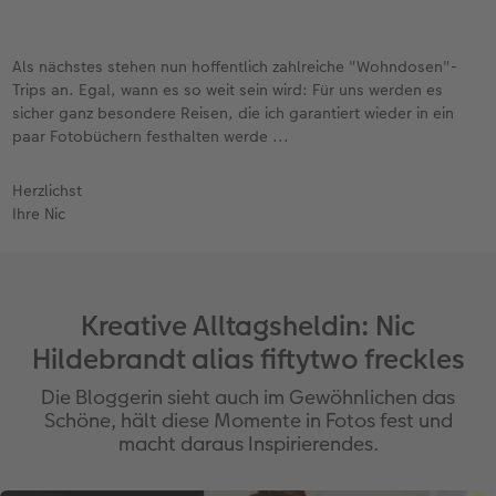
versehen lassen, sodass er ein wenig erhaben ist
und glänzt. Der Subtitel hingegen ist matt
gedruckt.
Als nächstes stehen nun hoffentlich zahlreiche "Wohndosen"-
Noch ein Extratipp für Ihre Gestaltung: Denken
Trips an. Egal, wann es so weit sein wird: Für uns werden es
Sie daran, dass Sie über die CEWE Fotowelt
sicher ganz besondere Reisen, die ich garantiert wieder in ein
Software Zugriff auf ALLE Schriftarten haben, die
paar Fotobüchern festhalten werde ...
Sie auf Ihrem Laptop oder PC selbst installiert
haben: vielleicht ist dort noch etwas besonders
Herzlichst
Passendes dabei.
Ihre Nic
Kreative Alltagsheldin: Nic
Hildebrandt alias fiftytwo freckles
Die Bloggerin sieht auch im Gewöhnlichen das
Schöne, hält diese Momente in Fotos fest und
macht daraus Inspirierendes.