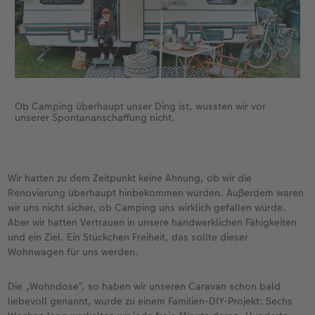
Anleitungen & Hilfe
im Wunschformat
Digitale Grußkarte
Neuheiten
Neuheiten
Inspiration
Neuheiten
CEWE myPhotos
Neuheiten
Extras
Neuheiten
Ob Camping überhaupt unser Ding ist, wussten wir vor
unserer Spontananschaffung nicht.
Wir hatten zu dem Zeitpunkt keine Ahnung, ob wir die
Renovierung überhaupt hinbekommen würden. Außerdem waren
wir uns nicht sicher, ob Camping uns wirklich gefallen würde.
Aber wir hatten Vertrauen in unsere handwerklichen Fähigkeiten
und ein Ziel. Ein Stückchen Freiheit, das sollte dieser
Wohnwagen für uns werden.
Die „Wohndose“, so haben wir unseren Caravan schon bald
liebevoll genannt, wurde zu einem Familien-DIY-Projekt: Sechs