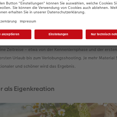
nnen Sie mit Ihren Fotos direkt in der
CEWE Fotowelt Softwar
estalten. Die matte Optik verleiht den ausgedruckten Fotos
ssehen – passend zum feierlichen Anlass. Bei der Auswahl de
Wahl. Wenn Sie allerdings ein wenig mehr Zeit für die Vorbere
beispielsweise die Geschichte des Brautpaares anhand der M
leine Zeitreise – etwa von der Kennenlernphase und der erst
rsten Urlaub bis zum Verlobungsshooting. Je mehr Material
ionaler und schöner wird das Ergebnis.
r als Eigenkreation