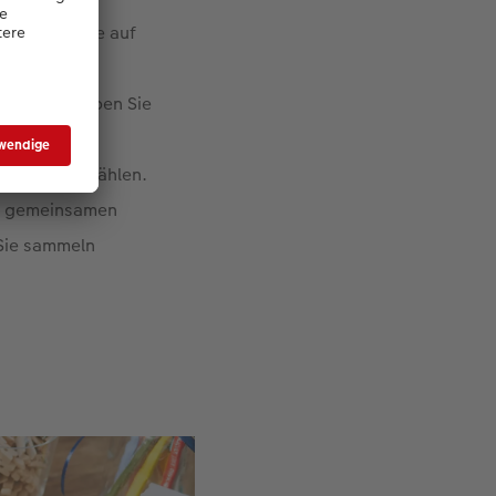
e
oder online auf
 dabei ein
r Motive haben Sie
itung haben,
otive zu erzählen.
en gemeinsamen
 Sie sammeln