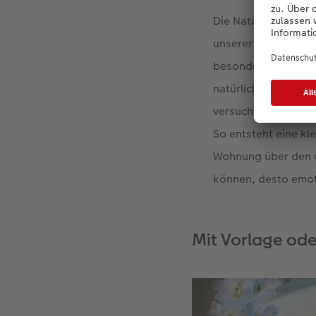
Die Nature Prints kö
unserer Homepage g
besonders edles Au
natürlich die freie 
versuchen Sie doch 
So entsteht eine k
Wohnung über den e
können, desto emot
Mit Vorlage ode