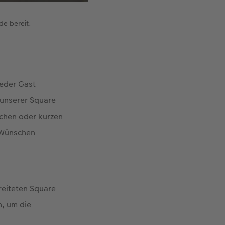
de bereit.
jeder Gast
 unserer Square
schen oder kurzen
t Wünschen
reiteten Square
h, um die