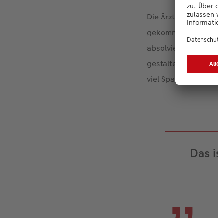
Die Ärztin aus Bens
gekommen sind und e
absolviert einen Fe
gestalten, ist kna
viel Spaß, mit der
C
Das i