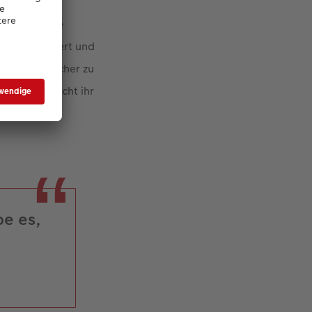
in die Schule
t, fotografiert und
t, um Fotobücher zu
 denn es macht ihr
be es,