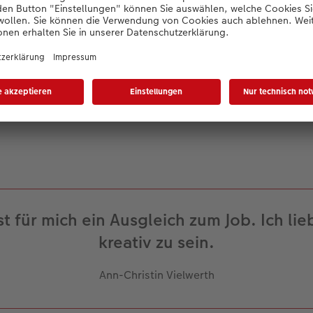
heim an der Bergstraße hat drei Kinder: Zwillinge, die gerade 
ine dreieinhalbjährige Tochter. Nebenbei ist sie kreativ, mal
rnkurs im Schreiben. Entsprechend voll ist ihr Tag und die Zei
pper geworden. Trotzdem hat sie das Hobby nicht aufgegeben,
EWE Fotowelt Software
zu gestalten.
st für mich ein Ausgleich zum Job. Ich lie
kreativ zu sein.
Ann-Christin Vielwerth