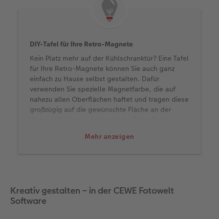
Anleitungen & Hilfe
im Wunschformat
Digitale Grußkarte
Neuheiten
Neuheiten
Inspiration
Neuheiten
CEWE myPhotos
DIY-Tafel für Ihre Retro-Magnete
Kein Platz mehr auf der Kühlschranktür? Eine Tafel
Neuheiten
Extras
Neuheiten
für Ihre Retro-Magnete können Sie auch ganz
einfach zu Hause selbst gestalten. Dafür
verwenden Sie spezielle Magnetfarbe, die auf
nahezu allen Oberflächen haftet und tragen diese
großzügig auf die gewünschte Fläche an der
Wand auf. Für eine authentische Tafel-Optik
können Sie passend zugeschnittene Holzleisten
Mehr anzeigen
als Rahmen anbringen – für eine Tafel, die nicht
nur Fotos und Notizen, sondern auch Blicke
anzieht.
Kreativ gestalten – in der CEWE Fotowelt
Software