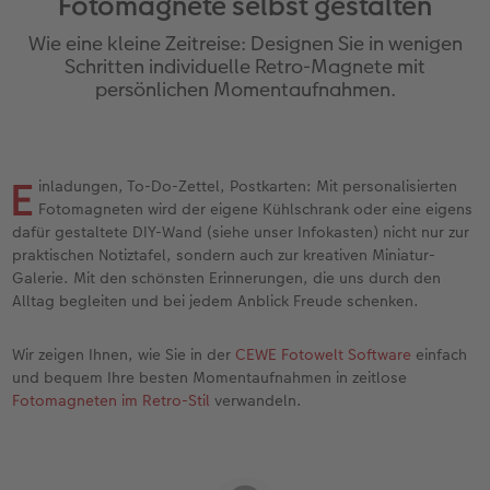
Fotomagnete selbst gestalten
en
Jahrbuch gestalten
Bilderboxen
Photo Streetmap Poster
Dankeskarten Kommunion
Textilien
Wandkalender mit Design
Max Case
nachhaltiger Schenken
Liebe schenken
Wie eine kleine Zeitreise: Designen Sie in wenigen
CEWE FOTOBUCH Kids
Premium Poster
Acrylglas
Dankeskarten
Schule & Büro
NEU: Wandkalender Fineline
Smartflip
Danke sagen
Fototipps
Schritten individuelle Retro-Magnete mit
persönlichen Momentaufnahmen.
Panoramaseite
Fotosticker
Alu-Dibond
Urlaubsgrüße
Foto-Geschenkbox
Kalender-Kundenbeispiele
PopGrip
Liebe schenken
Gestaltungsideen
 & App
Schuber
Fotosets
Foto auf Holz
Weitere Anlässe
Art Prints
Neuheiten
Cardholder
Geburtstagsgeschenke
Anleitungen und Hilfe
E
ine
inladungen, To-Do-Zettel, Postkarten: Mit personalisierten
Fotomagneten wird der eigene Kühlschrank oder eine eigens
Designvorlagen
Fotos digitalisieren
Hartschaum
Papierqualitäten
Handyhüllen
Extras
CEWE myPhotos
Inspiration
Hochzeit
dafür gestaltete DIY-Wand (siehe unser Infokasten) nicht nur zur
praktischen Notiztafel, sondern auch zur kreativen Miniatur-
Foto-Kochbuch
CEWE myPhotos
Gallery Print
Klappkarten
Faber-Castell
CEWE myPhotos
Neuheiten
Kundenbeispiele
Baby
Galerie. Mit den schönsten Erinnerungen, die uns durch den
Alltag begleiten und bei jedem Anblick Freude schenken.
Kundenbeispiele
Neuheiten
hexxas
Fotokarten
Haustierwelt
Familie
Wir zeigen Ihnen, wie Sie in der
CEWE Fotowelt Software
einfach
Webinare
Extras
Willkommensschild
Postkarten
Geschenkideen
Geburtstag
und bequem Ihre besten Momentaufnahmen in zeitlose
Fotomagneten im Retro-Stil
verwandeln.
CEWE myPhotos
Wandgestaltung
Karte mit Einsteckfoto
Kundenbeispiele
Fotowettbewerbe
Gestaltungsideen
Mehrteiler
Einzelkarten
CEWE myPhotos
Faszination Fotografie