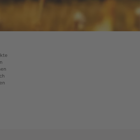
n
kte
n
hen
ch
en