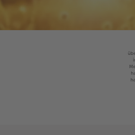
übe
Me
h
h